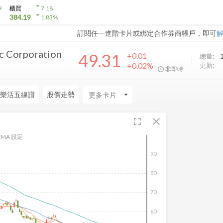
arrow_drop_down
9
櫃買
7.18
arrow_drop_down
384.19
1.83
%
訂閱任一進階卡片或綁定合作券商帳戶，即可
ic Corporation
49.31
+0.01
總量:
+0.02%
更新:
非即時
樂活五線譜
股價走勢
arrow_drop_down
fullscreen
close
MA 設定
90
80
70
60