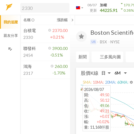
arrow_drop_down
08/07
加權
170.7
arrow_drop_down
arrow_drop_down
解鎖即時行情及進階功能
44225.91
更新
0.38
%
「綁定合作券商帳戶」或「訂閱任一
chevron_left
名稱
漲跌幅
info_outline
我的追蹤
方案」，即可解鎖以下功能：
即時行情
台積電
2370.00
Boston Scientif
即時市況與排行
親友分享
+0.21%
2330
到價通知
BSX
NYSE
US
成交金額熱力圖
聯發科
3900.00
edit_note
-0.51%
2454
前往方案訂閱
新聞
三多風向圖
如何綁定合作券商
鴻海
260.00
股價K線
-1.70%
2317
5
MA:
10
MA:
20
MA:
60
MA:
settings
2026/08/07
開
:
49.50
高
:
50.12
低
:
49.06
收
:
49.31
漲
:
+0.01
幅
:
+0.02%
量
:
11,168仟股