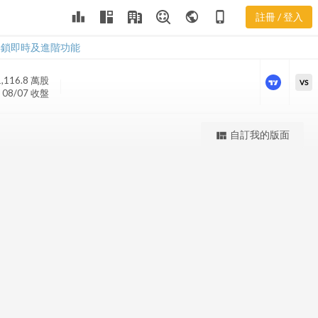
leaderboard
public
phone_iphone
註冊 / 登入
BSX 股價K線
BSX 股價K線
解鎖即時及進階功能
1,116.8 萬
股
VS
08/07 收盤
更強大的進階價量圖表
自訂我的版面
view_quilt
完整內容，僅限註冊會員使用
註冊/登入解鎖