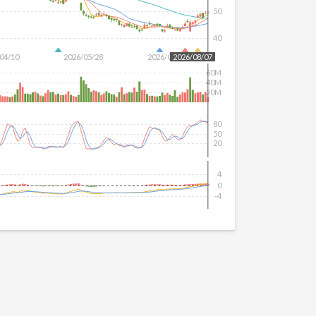
50
40
04/10
2026/05/28
2026/07/16
2026/08/07
60M
40M
20M
80
50
20
4
0
-4