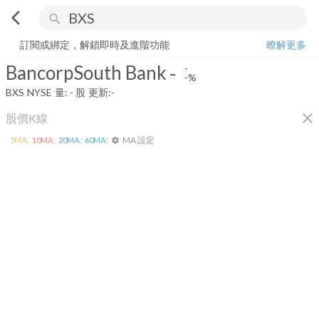
arrow_back_ios
search
BancorpSouth Bank
-
-%
量:
-
股
訂閱或綁定，解鎖即時及進階功能
瞭解更多
BancorpSouth Bank
-
-
-%
BXS
NYSE
量:
-
股
更新:
-
close
股價K線
MA 設定
5
MA:
10
MA:
20
MA:
60
MA:
settings