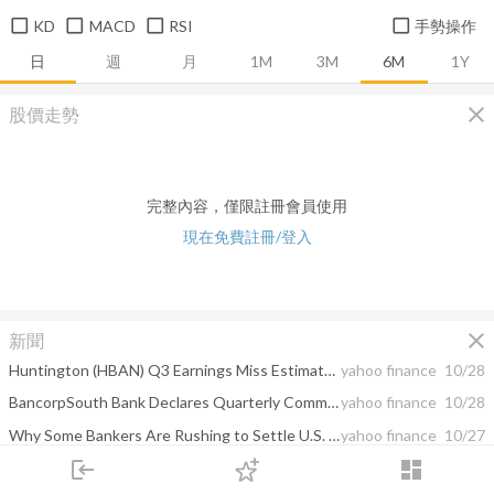
KD
MACD
RSI
手勢操作
日
週
月
1M
3M
6M
1Y
close
股價走勢
完整內容，僅限註冊會員使用
現在免費註冊/登入
close
新聞
Huntington (HBAN) Q3 Earnings Miss Estimates, Revenues Beat
yahoo finance
10/28
BancorpSouth Bank Declares Quarterly Common and Preferred Dividend
yahoo finance
10/28
Why Some Bankers Are Rushing to Settle U.S. Redlining Probes
yahoo finance
10/27
login
dashboard
BancorpSouth Bank (BXS) Q3 2021 Earnings Call Transcript
yahoo finance
10/27
市場
追蹤
下單
交易
登入