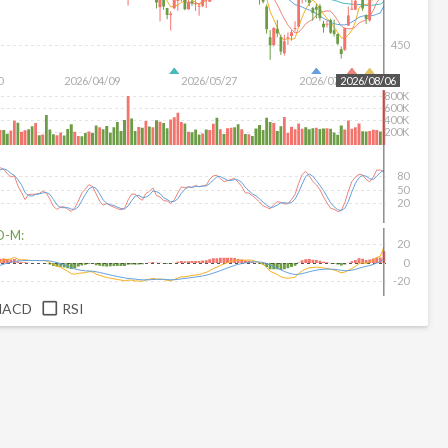
450
0
2026/04/09
2026/05/27
2026/07/15
2026/08/06
800K
600K
400K
200K
80
50
20
D-M:
20
0
-20
MACD
RSI