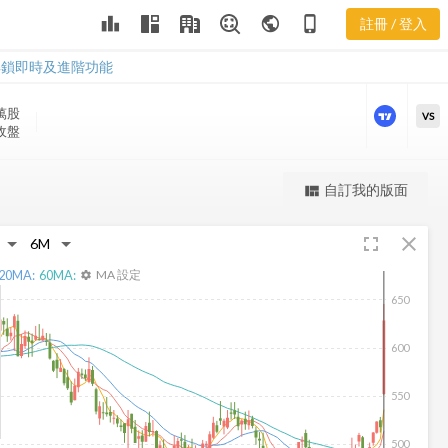
CACI 股價走
leaderboard
public
phone_iphone
註冊 / 登入
勢
CACI 股價走勢
解鎖即時及進階功能
萬
股
VS
 收盤
更強大的進階價量圖表
自訂我的版面
view_quilt
完整內容，僅限註冊會員使用
fullscreen
close
註冊/登入解鎖
20
MA:
60
MA:
MA 設定
settings
650
600
550
500