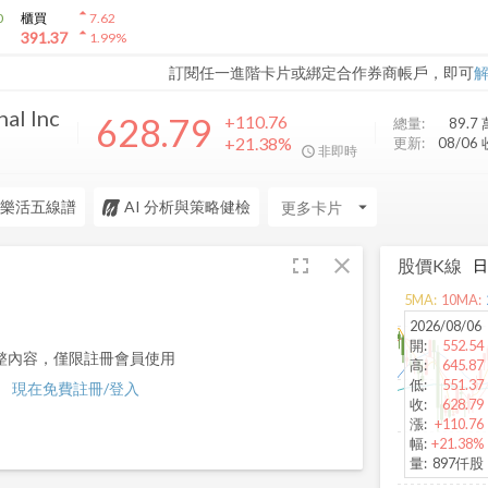
arrow_drop_up
0
櫃買
7.62
arrow_drop_up
391.37
1.99
%
訂閱任一進階卡片或綁定合作券商帳戶，即可
nal Inc
628.79
+110.76
總量:
89.7 
+21.38%
更新:
08/06
非即時
樂活五線譜
AI 分析與策略健檢
arrow_drop_down
fullscreen
close
股價K線
5
MA:
10
MA:
2026/08/06
開
:
552.54
整內容，僅限註冊會員使用
高
:
645.87
低
:
551.37
現在免費註冊/登入
收
:
628.79
漲
:
+110.76
幅
:
+21.38%
量
:
897仟股