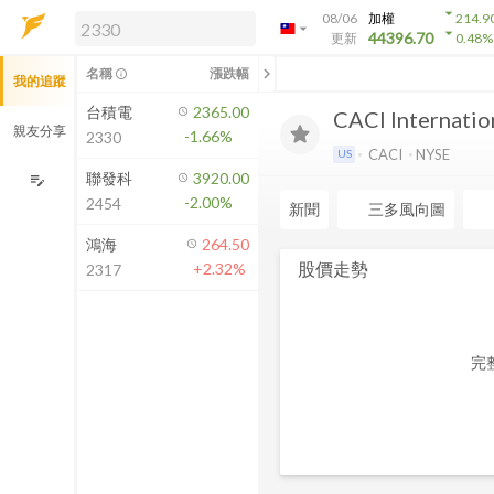
arrow_drop_down
08/06
加權
214.9
arrow_drop_down
arrow_drop_down
解鎖即時行情及進階功能
44396.70
更新
0.48
%
「綁定合作券商帳戶」或「訂閱任一
chevron_left
名稱
漲跌幅
info_outline
我的追蹤
方案」，即可解鎖以下功能：
即時行情
台積電
2365.00
CACI Internatio
即時市況與排行
親友分享
-1.66%
2330
到價通知
CACI
NYSE
US
成交金額熱力圖
聯發科
3920.00
edit_note
-2.00%
2454
前往方案訂閱
新聞
三多風向圖
如何綁定合作券商
鴻海
264.50
股價走勢
+2.32%
2317
完