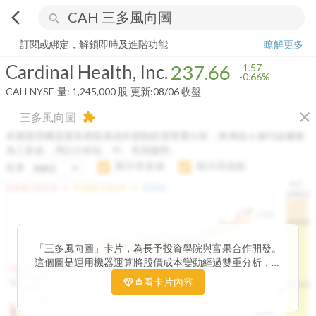
arrow_back_ios
search
Cardinal Health, Inc.
237.66
-0.66%
量:
1,245,000
股
訂閱或綁定，解鎖即時及進階功能
瞭解更多
Cardinal Health, Inc.
237.66
-1.57
-0.66%
CAH
NYSE
量:
1,245,000
股
更新:
08/06 收盤
close
三多風向圖
extension
本圖運用機器運算將股價成本變動經過雙重分析，將傳統 6 條均線彙整
為三多線，用以分析短、中、長期趨勢。
顯示長多線
顯示高低點
短多
H.C.
arrow_drop_up
arrow_drop_up
短多線:
1426.00
中多線:
1366.85
長多線:
-
1496.0
1,400
1474.0
1195.22
1185.26
1,200
1155.38
1100.60
「三多風向圖」卡片，為長予投資學院與富果合作開發。
1140.44
1130.48
1120.52
1060.76
1,000
這個圖是運用機器運算將股價成本變動經過雙重分析，把
899.40
傳統 6 條均線彙整為三多線，用以分析短、中、長期股價
查看卡片內容
800
1426.0
812.75
趨勢。
2025/04/23
2025/07/16
2025/08/20
2025/09/24
100K