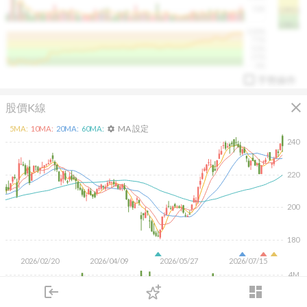
50K
1393.1
1381.1
%
100%
%
75%
%
50%
%
25%
%
0%
手勢操作
close
股價K線
MA 設定
5
MA:
10
MA:
20
MA:
60
MA:
settings
240
220
arrow_drop_up
PL 指標:
94.88
%
200
180
2026/02/20
2026/04/09
2026/05/27
2026/07/15
4M
login
dashboard
2M
市場
追蹤
下單
交易
登入