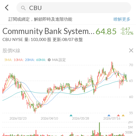
arrow_back_ios
search
Community Bank System, Inc.
64.85
-0.72%
量:
103,000
股
訂閱或綁定，解鎖即時及進階功能
瞭解更多
Community Bank System, Inc.
64.85
-0.47
-0.72%
CBU
NYSE
量:
103,000
股
更新:
08/07 收盤
close
股價K線
MA 設定
5
MA:
10
MA:
20
MA:
60
MA:
settings
70
65
60
55
2026/02/23
2026/04/10
2026/05/28
2026/07/16
2M
1M
500K