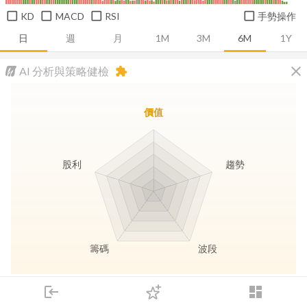
KD
MACD
RSI
手勢操作
日
週
月
1M
3M
6M
1Y
close
AI 分析與策略健檢
extension
價值
股利
趨勢
籌碼
波段
長線價值
趨勢動能
波段訊號
存股收息
login
dashboard
市場
追蹤
下單
交易
登入