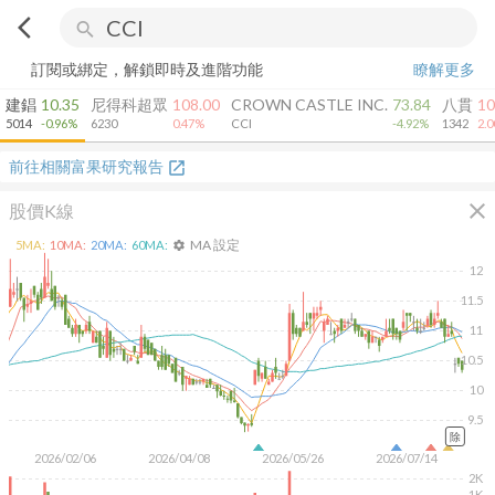
arrow_back_ios
search
訂閱或綁定，解鎖即時及進階功能
瞭解更多
建錩
10.35
尼得科超眾
108.00
CROWN CASTLE INC.
73.84
八貫
10
5014
-0.96%
6230
0.47%
CCI
-4.92%
1342
2.
前往相關富果研究報告
open_in_new
close
股價K線
MA 設定
5
MA:
10
MA:
20
MA:
60
MA:
settings
12
11.5
11
10.5
10
9.5
除
2026/02/06
2026/04/08
2026/05/26
2026/07/14
2K
1K