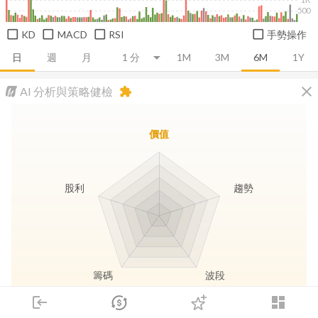
500
KD
MACD
RSI
手勢操作
日
週
月
1M
3M
6M
1Y
close
AI 分析與策略健檢
extension
價值
股利
趨勢
籌碼
波段
login
dashboard
市場
追蹤
下單
交易
登入
長線價值
趨勢動能
波段訊號
存股收息