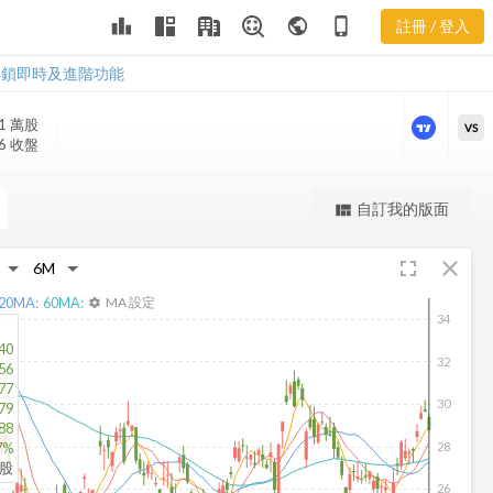
CCL 三多風向
leaderboard
public
phone_iphone
註冊 / 登入
圖
CCL 三多風向圖
解鎖即時及進階功能
.1 萬
股
VS
06 收盤
更強大的進階價量圖表
own
自訂我的版面
view_quilt
完整內容，僅限註冊會員使用
fullscreen
close
註冊/登入解鎖
20
MA:
60
MA:
MA 設定
settings
34
40
32
56
77
30
79
.88
28
7%
仟股
26