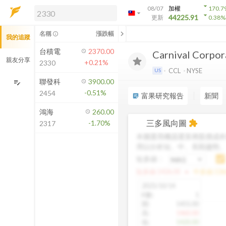
arrow_drop_down
08/07
加權
170.7
arrow_drop_down
arrow_drop_down
解鎖即時行情及進階功能
44225.91
更新
0.38
%
「綁定合作券商帳戶」或「訂閱任一
chevron_left
名稱
漲跌幅
info_outline
我的追蹤
方案」，即可解鎖以下功能：
即時行情
台積電
2370.00
Carnival Corpor
即時市況與排行
親友分享
+0.21%
2330
到價通知
CCL
NYSE
US
成交金額熱力圖
聯發科
3900.00
edit_note
-0.51%
2454
前往方案訂閱
富果研究報告
新聞
sticky_note_2
如何綁定合作券商
鴻海
260.00
三多風向圖
-1.70%
extension
2317
本圖運用機器運算將股價成本
用以分析短、中、長期趨勢
短多線：
arrow_drop_up
短多線:
1426.00
中多線:
136
2025/10/14
K數
:
1
開
:
1455.00
高
:
1460.00
低
:
1420.00