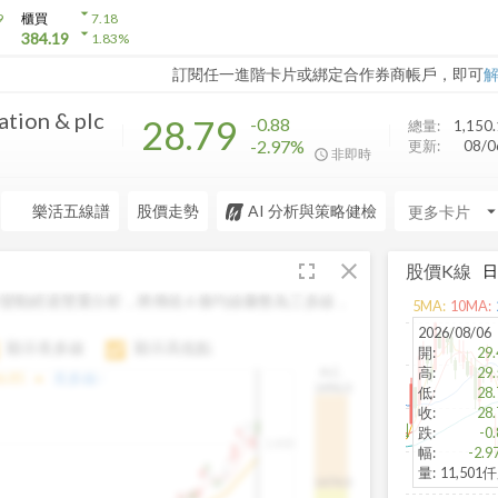
arrow_drop_down
9
櫃買
7.18
arrow_drop_down
384.19
1.83
%
訂閱任一進階卡片或綁定合作券商帳戶，即可
ation & plc
28.79
-0.88
總量:
1,150
-2.97%
更新:
08/
非即時
樂活五線譜
股價走勢
AI 分析與策略健檢
arrow_drop_d
fullscreen
close
股價K線
變動經過雙重分析，將傳統 6 條均線彙整為三多線，
5
MA:
10
MA:
。
2026/08/06
顯示長多線
顯示高低點
開
:
29.
高
:
29.
H.C.
arrow_drop_up
6.85
長多線:
-
1496.0
低
:
28.
收
:
28.
跌
:
-0
1,400
幅
:
-2.9
量
:
11,501
1474.0