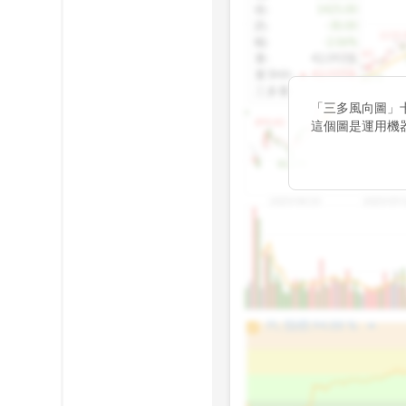
收
:
1425.00
跌
:
-30.00
1155.
幅
:
-2.06%
1100.60
量
:
42,092張
量5MA
:
▲ 43,010張
1060.76
三多量
:
-
「三多風向圖」
899.40
這個圖是運用機
傳統 6 條均線
趨勢。
812.75
2025/04/23
2025/07/
arrow_drop_up
100%
PL 指標:
94.88
%
75%
50%
25%