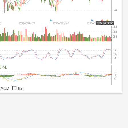
24
0
2026/04/09
2026/05/27
2026/07/15
2026/08/06
60M
40M
20M
80
50
20
D-M:
1
0
-1
MACD
RSI