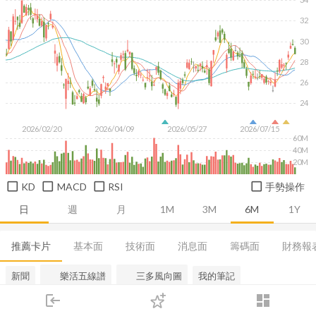
32
30
28
26
24
2026/02/20
2026/04/09
2026/05/27
2026/07/15
60M
40M
20M
KD
MACD
RSI
手勢操作
日
週
月
1M
3M
6M
1Y
推薦卡片
基本面
技術面
消息面
籌碼面
財務報
新聞
樂活五線譜
三多風向圖
我的筆記
login
dashboard
AI 分析與策略健檢
市場
追蹤
下單
交易
登入