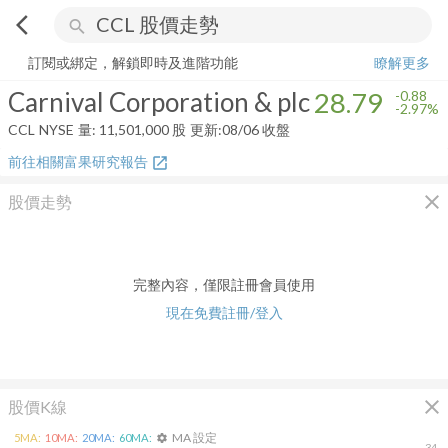
arrow_back_ios
search
Carnival Corporation & plc
28.79
-2.97%
量:
11,501,000
股
訂閱或綁定，解鎖即時及進階功能
瞭解更多
Carnival Corporation & plc
28.79
-0.88
-2.97%
CCL
NYSE
量:
11,501,000
股
更新:
08/06 收盤
前往相關富果研究報告
open_in_new
close
股價走勢
完整內容，僅限註冊會員使用
現在免費註冊/登入
close
股價K線
MA 設定
5
MA:
10
MA:
20
MA:
60
MA:
settings
34