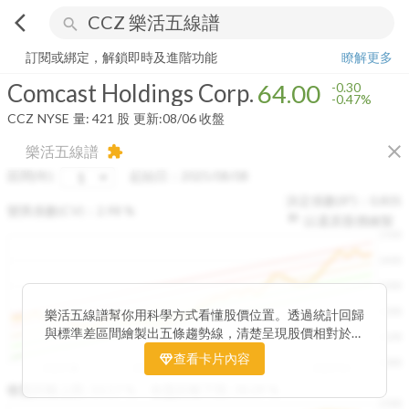
arrow_back_ios
search
Comcast Holdings Corp.
64.00
-0.47%
量:
421
股
訂閱或綁定，解鎖即時及進階功能
瞭解更多
Comcast Holdings Corp.
64.00
-0.30
-0.47%
CCZ
NYSE
量:
421
股
更新:
08/06 收盤
close
樂活五線譜
extension
區間(年)
起始日：
2025/08/08
決定係數(R²)：
0.805
變異係數(CV)：
2.98
%
以還原股價繪製
1500
1400
1300
1200
樂活五線譜幫你用科學方式看懂股價位置。透過統計回歸
與標準差區間繪製出五條趨勢線，清楚呈現股價相對於長
1100
期均衡區間的位置。當股價落在上方紅色區間，代表股價
查看卡片內容
1000
已偏離長期平均、短線可能過熱；反之，若接近下方綠色
2025/08
2025/09
2025/09
2025/10
區間，則可能出現被低估的買進機會。五線譜不只是技術
收盤距離上限:
10.17
%
收盤距離下限:
38.09
%
1500
分析，更是幫助你掌握「合理價帶」與「長期趨勢」的工