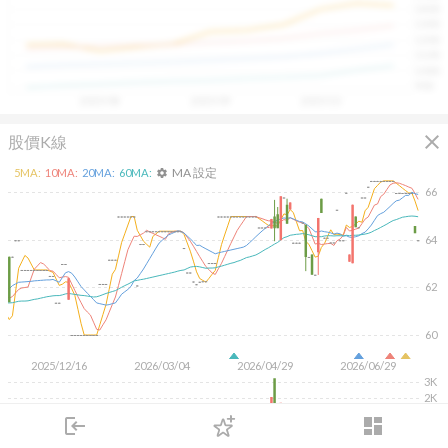
1400
具，讓投資判斷更有依據、更有信心。
1300
1200
1100
1000
900
2025/08
2025/09
2025/10
close
股價K線
MA 設定
5
MA:
10
MA:
20
MA:
60
MA:
settings
66
64
62
60
2025/12/16
2026/03/04
2026/04/29
2026/06/29
3K
2K
1K
login
dashboard
市場
追蹤
下單
交易
登入
KD
MACD
RSI
手勢操作