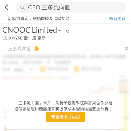
arrow_back_ios
search
CNOOC Limited
-
-%
量:
-
股
訂閱或綁定，解鎖即時及進階功能
瞭解更多
CNOOC Limited
-
-
-%
CEO
NYSE
量:
-
股
更新:
-
close
三多風向圖
extension
本圖運用機器運算將股價成本變動經過雙重分析，將傳統 6 條均線彙整
為三多線，用以分析短、中、長期趨勢。
顯示長多線
顯示高低點
短多
H.C.
arrow_drop_up
arrow_drop_up
短多線:
1426.00
中多線:
1366.85
長多線:
-
1496.0
1,400
1474.0
1195.22
1185.26
1,200
1155.38
1100.60
「三多風向圖」卡片，為長予投資學院與富果合作開發。
1140.44
1130.48
1120.52
1060.76
1,000
這個圖是運用機器運算將股價成本變動經過雙重分析，把
899.40
傳統 6 條均線彙整為三多線，用以分析短、中、長期股價
查看卡片內容
800
1426.0
812.75
趨勢。
2025/04/23
2025/07/16
2025/08/20
2025/09/24
100K