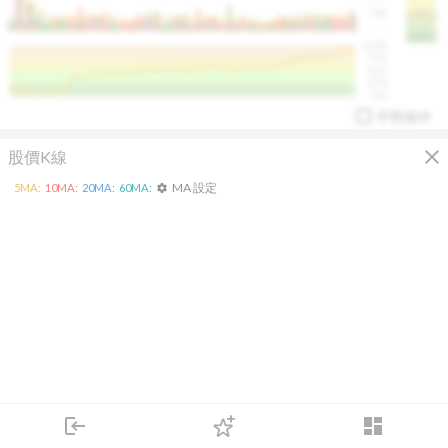
50K
1393.1
1381.1
%
100%
%
75%
%
50%
%
25%
%
0%
手勢操作
close
股價K線
MA 設定
5
MA:
10
MA:
20
MA:
60
MA:
settings
arrow_drop_up
PL 指標:
94.88
%
login
dashboard
市場
追蹤
下單
交易
登入