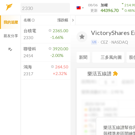
arrow_drop_down
08/06
加權
214.9
arrow_drop_down
arrow_drop_down
解鎖即時行情及進階功能
44396.70
更新
0.48
%
「綁定合作券商帳戶」或「訂閱任一
chevron_left
名稱
漲跌幅
info_outline
我的追蹤
方案」，即可解鎖以下功能：
即時行情
台積電
2365.00
VictoryShares E
即時市況與排行
親友分享
-1.66%
2330
到價通知
CEZ
NASDAQ
US
成交金額熱力圖
聯發科
3920.00
edit_note
-2.00%
2454
前往方案訂閱
新聞
三多風向圖
股
如何綁定合作券商
鴻海
264.50
樂活五線譜
+2.32%
extension
2317
區間(年)
起始日
變異係數(CV)：
2.98
%
2025/10/14
還原價
:
1425.00
+2SD
:
1468.70
+1SD
:
1428.01
TL
:
1386.85
樂活五線譜幫你
-1SD
:
1345.34
與標準差區間繪