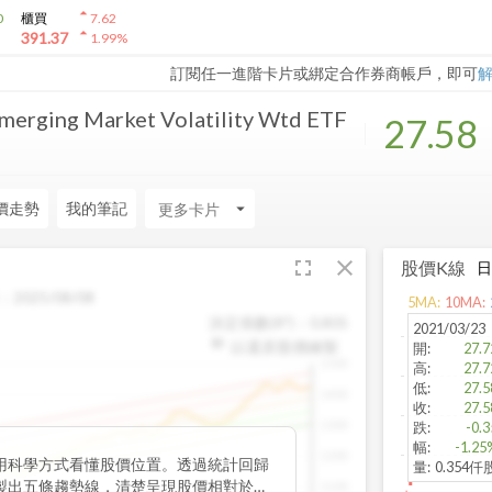
arrow_drop_up
0
櫃買
7.62
arrow_drop_up
391.37
1.99
%
訂閱任一進階卡片或綁定合作券商帳戶，即可
merging Market Volatility Wtd ETF
27.58
價走勢
我的筆記
arrow_drop_down
fullscreen
close
股價K線
：
2025/08/08
5
MA:
10
MA:
決定係數(R²)：
0.805
2021/03/23
以還原股價繪製
開
:
27.7
1500
高
:
27.7
低
:
27.5
1400
收
:
27.5
1300
跌
:
-0.3
幅
:
-1.25
1200
用科學方式看懂股價位置。透過統計回歸
量
:
0.354仟
製出五條趨勢線，清楚呈現股價相對於長
1100