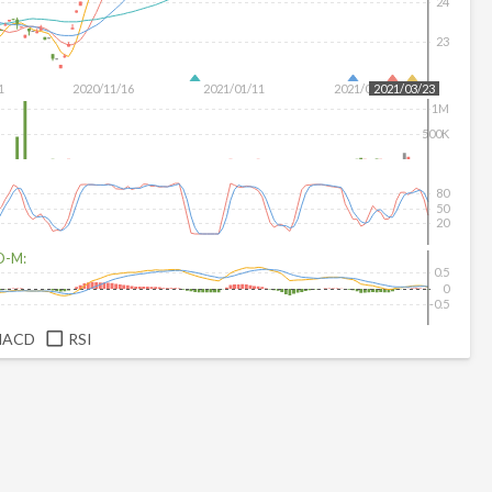
24
23
1
2020/11/16
2021/01/11
2021/03/01
2021/03/23
1M
500K
80
50
20
D-M:
0.5
0
-0.5
MACD
RSI