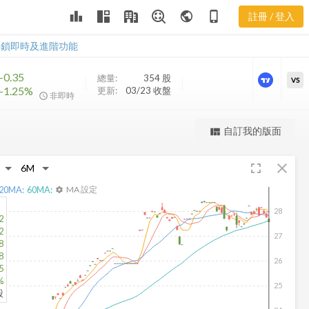
CEZ 樂活五線
leaderboard
public
phone_iphone
註冊 / 登入
譜
CEZ 樂活五線譜
解鎖即時及進階功能
-0.35
總量:
354
股
VS
-1.25%
更新:
03/23 收盤
非即時
更強大的進階價量圖表
自訂我的版面
view_quilt
完整內容，僅限註冊會員使用
fullscreen
close
註冊/登入解鎖
20
MA:
60
MA:
MA 設定
settings
28
2
2
27
8
8
26
5
%
25
股