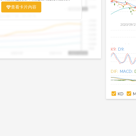
置。當股價落在上方紅色區間，代表股價
查看卡片內容
1000
25/09
2025/09
2025/10
2025/10/14
、短線可能過熱；反之，若接近下方綠色
盤距離下限:
38.09
%
現被低估的買進機會。五線譜不只是技術
1500
你掌握「合理價帶」與「長期趨勢」的工
2020/09/2
1400
更有依據、更有信心。
1300
1200
1100
1000
900
K9:
D9:
2025/09
2025/10
2025/10/14
DIF:
MACD:
KD