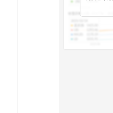
-2SD
:
1303.48
期均衡區間的位
2025/08
20
已偏離長期平均
收盤距離上限:
10.17
%
收
區間，則可能出
分析，更是幫助
2025/10/14
具，讓投資判斷
還原價
:
1425.00
UB
:
1293.46
MA20
:
1170.19
LB
:
1031.91
2025/08