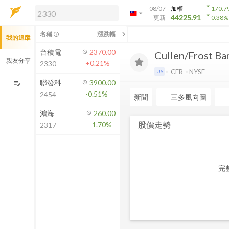
arrow_drop_down
08/07
加權
170.7
arrow_drop_down
arrow_drop_down
解鎖即時行情及進階功能
44225.91
更新
0.38
%
「綁定合作券商帳戶」或「訂閱任一
chevron_left
名稱
漲跌幅
info_outline
我的追蹤
方案」，即可解鎖以下功能：
即時行情
台積電
2370.00
Cullen/Frost Ban
即時市況與排行
親友分享
+0.21%
2330
到價通知
CFR
NYSE
US
成交金額熱力圖
聯發科
3900.00
edit_note
-0.51%
2454
前往方案訂閱
新聞
三多風向圖
如何綁定合作券商
鴻海
260.00
股價走勢
-1.70%
2317
完