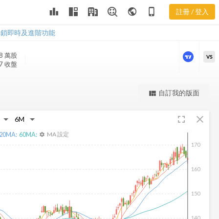
leaderboard
public
phone_iphone
註冊 / 登入
CFR 股價走勢
CFR 股價走勢
解鎖即時及進階功能
.8 萬
股
VS
07 收盤
更強大的進階價量圖表
自訂我的版面
view_quilt
完整內容，僅限註冊會員使用
fullscreen
close
註冊/登入解鎖
20
MA:
60
MA:
MA 設定
settings
170
160
150
140