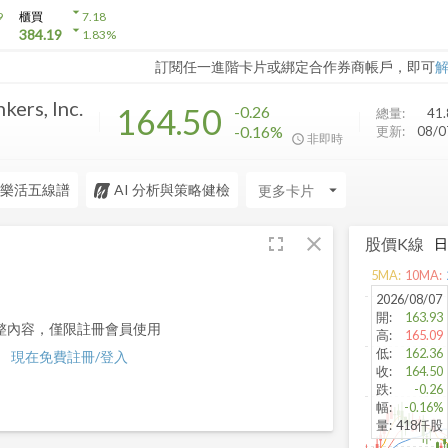
arrow_drop_down
9
櫃買
7.18
arrow_drop_down
384.19
1.83
%
訂閱任一進階卡片或綁定合作券商帳戶，即可
kers, Inc.
164.50
-0.26
總量:
41
-0.16%
更新:
08/
非即時
樂活五線譜
AI 分析與策略健檢
arrow_drop_down
fullscreen
close
股價K線
5
MA:
10
MA:
2026/08/07
開
:
163.93
整內容，僅限註冊會員使用
高
:
165.09
低
:
162.36
現在免費註冊/登入
收
:
164.50
跌
:
-0.26
幅
:
-0.16%
量
:
418仟股