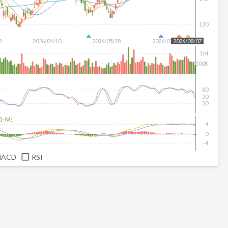
130
3
2026/04/10
2026/05/28
2026/07/16
2026/08/07
1M
500K
80
50
20
D-M:
4
0
-4
MACD
RSI