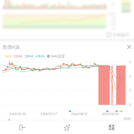
50K
1393.1
1381.1
%
100%
%
75%
%
50%
%
25%
%
0%
手勢操作
close
股價K線
MA 設定
5
MA:
10
MA:
20
MA:
60
MA:
settings
3
2
arrow_drop_up
PL 指標:
94.88
%
1
0
2018/05/30
2018/07/17
2018/08/31
2019/03/04
300K
200K
login
dashboard
100K
市場
追蹤
下單
交易
登入