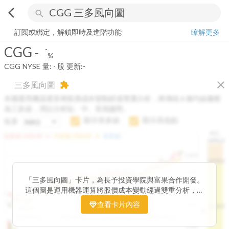
arrow_back_ios
search
CGG
-
-%
量:
-
股
訂閱或綁定，解鎖即時及進階功能
瞭解更多
CGG
-
-
-%
CGG
NYSE
量:
-
股
更新:
-
close
三多風向圖
extension
本圖運用機器運算將股價成本變動經過雙重分析，將傳統 6 條均線彙整
為三多線，用以分析短、中、長期趨勢。
顯示長多線
顯示高低點
短多
H.C.
arrow_drop_up
arrow_drop_up
短多線:
1426.00
中多線:
1366.85
長多線:
-
1496.0
1,400
1474.0
1195.22
1185.26
1,200
1155.38
1100.60
「三多風向圖」卡片，為長予投資學院與富果合作開發。
1140.44
1130.48
1120.52
1060.76
1,000
這個圖是運用機器運算將股價成本變動經過雙重分析，把
899.40
傳統 6 條均線彙整為三多線，用以分析短、中、長期股價
查看卡片內容
800
1426.0
812.75
趨勢。
2025/04/23
2025/07/16
2025/08/20
2025/09/24
100K