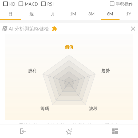
KD
MACD
RSI
手勢操作
日
週
月
1M
3M
6M
1Y
close
AI 分析與策略健檢
extension
價值
股利
趨勢
籌碼
波段
長線價值
趨勢動能
波段訊號
存股收息
login
dashboard
市場
追蹤
下單
交易
登入