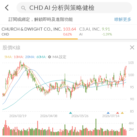
arrow_back_ios
search
訂閱或綁定，解鎖即時及進階功能
瞭解更多
CHURCH & DWIGHT CO., INC.
103.64
C3.AI, INC.
9.91
CHD
0.62%
AI
-1.39%
close
股價K線
MA 設定
5
MA:
10
MA:
20
MA:
60
MA:
settings
105
100
95
90
85
2026/02/19
2026/04/08
2026/05/26
2026/07/14
4M
2M