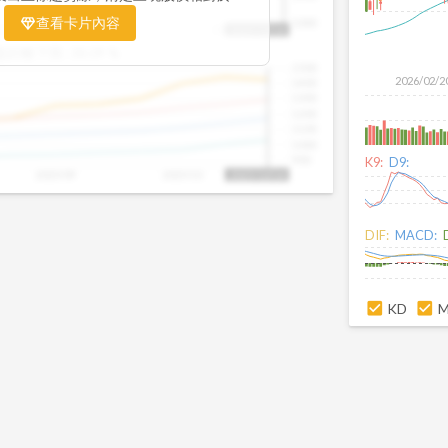
置。當股價落在上方紅色區間，代表股價
查看卡片內容
1000
25/09
2025/09
2025/10
2025/10/14
、短線可能過熱；反之，若接近下方綠色
盤距離下限:
38.09
%
現被低估的買進機會。五線譜不只是技術
1500
你掌握「合理價帶」與「長期趨勢」的工
2026/02/2
1400
更有依據、更有信心。
1300
1200
1100
1000
900
K9:
D9:
2025/09
2025/10
2025/10/14
DIF:
MACD:
KD