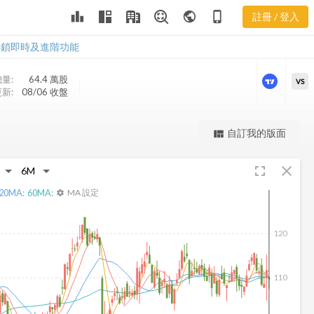
CHH 樂活五
leaderboard
public
phone_iphone
註冊 / 登入
線譜
CHH 樂活五線譜
解鎖即時及進階功能
量:
64.4 萬
股
VS
新:
08/06 收盤
更強大的進階價量圖表
自訂我的版面
view_quilt
完整內容，僅限註冊會員使用
fullscreen
close
註冊/登入解鎖
20
MA:
60
MA:
MA 設定
settings
120
110