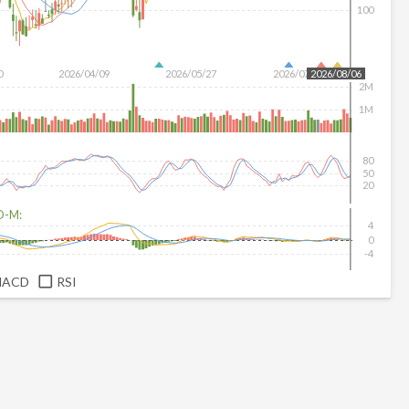
100
0
2026/04/09
2026/05/27
2026/07/15
2026/08/06
2M
1M
80
50
20
D-M:
4
0
-4
MACD
RSI