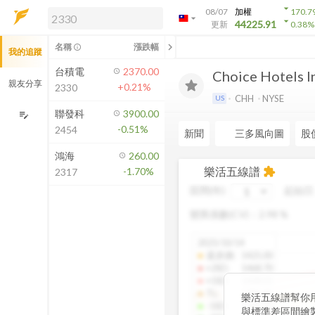
arrow_drop_down
08/07
加權
170.7
arrow_drop_down
arrow_drop_down
解鎖即時行情及進階功能
44225.91
更新
0.38
%
「綁定合作券商帳戶」或「訂閱任一
chevron_left
名稱
漲跌幅
info_outline
我的追蹤
方案」，即可解鎖以下功能：
即時行情
台積電
2370.00
Choice Hotels In
即時市況與排行
親友分享
+0.21%
2330
到價通知
CHH
NYSE
US
成交金額熱力圖
聯發科
3900.00
edit_note
-0.51%
2454
前往方案訂閱
新聞
三多風向圖
股
如何綁定合作券商
鴻海
260.00
樂活五線譜
-1.70%
extension
2317
區間(年)
起始日
變異係數(CV)：
2.98
%
2025/10/14
還原價
:
1425.00
+2SD
:
1468.70
+1SD
:
1428.01
TL
:
1386.85
樂活五線譜幫你
-1SD
:
1345.34
與標準差區間繪