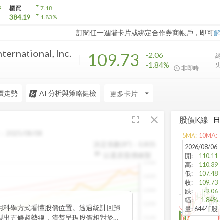
arrow_drop_down
9
櫃買
7.18
arrow_drop_down
384.19
1.83
%
訂閱任一進階卡片或綁定合作券商帳戶，即可
ternational, Inc.
109.73
-2.06
總
-1.84%
更
非即時
價走勢
AI 分析與策略健檢
arrow_drop_down
fullscreen
close
股價K線
：
2025/08/08
5
MA:
10
MA:
決定係數(R²)：
0.805
2026/08/06
以還原股價繪製
開
:
110.11
1500
高
:
110.39
低
:
107.48
1400
收
:
109.73
1300
跌
:
-2.06
幅
:
-1.84%
1200
用科學方式看懂股價位置。透過統計回歸
量
:
644仟股
製出五條趨勢線，清楚呈現股價相對於長
1100