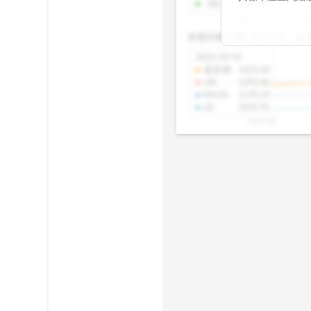
-2SD
:
1303.48
期均衡區間的位
2025/08
20
已偏離長期平均
收盤距離上限:
10.17
%
收
區間，則可能出
分析，更是幫助
2025/10/14
具，讓投資判斷
還原價
:
1425.00
UB
:
1293.46
MA20
:
1170.19
LB
:
1031.91
2025/08