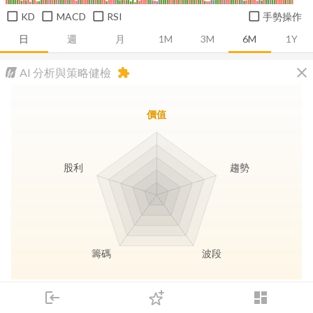
KD
MACD
RSI
手勢操作
日
週
月
1M
3M
6M
1Y
close
AI 分析與策略健檢
extension
價值
股利
趨勢
籌碼
波段
長線價值
趨勢動能
波段訊號
存股收息
login
dashboard
市場
追蹤
下單
交易
登入