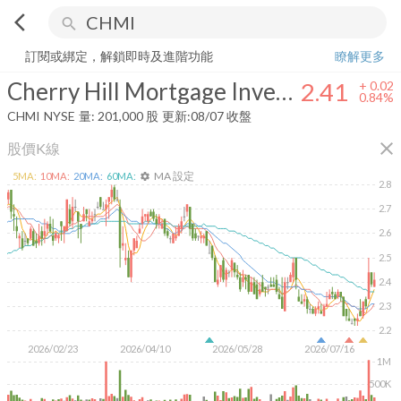
arrow_back_ios
search
Cherry Hill Mortgage Investment Corporation
2.41
+
0.84%
量:
201,0
訂閱或綁定，解鎖即時及進階功能
瞭解更多
Cherry Hill Mortgage Investment Corporation
2.41
+
0.02
0.84%
CHMI
NYSE
量:
201,000
股
更新:
08/07 收盤
close
股價K線
MA 設定
5
MA:
10
MA:
20
MA:
60
MA:
settings
2.8
2.7
2.6
2.5
2.4
2.3
2.2
2026/02/23
2026/04/10
2026/05/28
2026/07/16
1M
500K