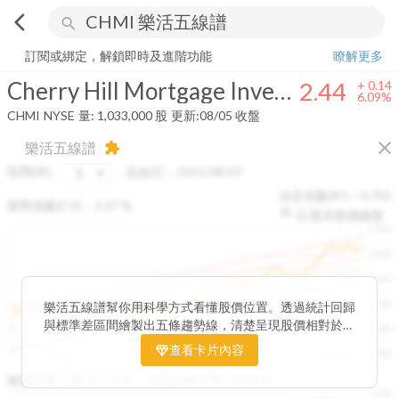
arrow_back_ios
search
Cherry Hill Mortgage Investment Corporation
2.44
+
6.09%
量:
1,033
訂閱或綁定，解鎖即時及進階功能
瞭解更多
Cherry Hill Mortgage Investment Corporation
2.44
+
0.14
6.09%
CHMI
NYSE
量:
1,033,000
股
更新:
08/05 收盤
close
樂活五線譜
extension
區間(年)
起始日：
2025/08/07
決定係數(R²)：
0.792
變異係數(CV)：
3.07
%
以還原股價繪製
1500
1400
1300
1200
樂活五線譜幫你用科學方式看懂股價位置。透過統計回歸
與標準差區間繪製出五條趨勢線，清楚呈現股價相對於長
1100
期均衡區間的位置。當股價落在上方紅色區間，代表股價
查看卡片內容
1000
已偏離長期平均、短線可能過熱；反之，若接近下方綠色
2025/08
2025/09
2025/09
2025/10
區間，則可能出現被低估的買進機會。五線譜不只是技術
收盤距離上限:
10.17
%
收盤距離下限:
38.09
%
1500
分析，更是幫助你掌握「合理價帶」與「長期趨勢」的工