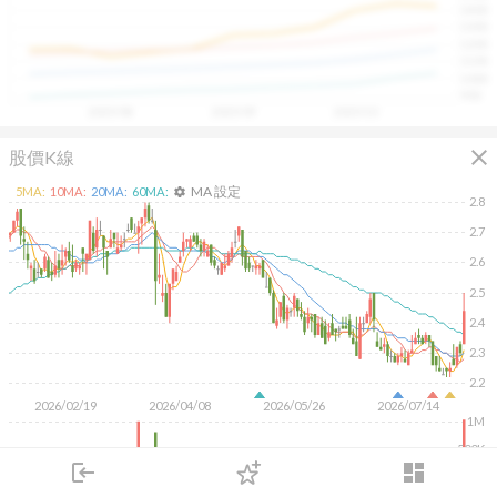
1400
具，讓投資判斷更有依據、更有信心。
1300
1200
1100
1000
900
2025/08
2025/09
2025/10
close
股價K線
MA 設定
5
MA:
10
MA:
20
MA:
60
MA:
settings
2.8
2.7
2.6
2.5
2.4
2.3
2.2
2026/02/19
2026/04/08
2026/05/26
2026/07/14
1M
500K
login
dashboard
市場
追蹤
下單
交易
登入
KD
MACD
RSI
手勢操作