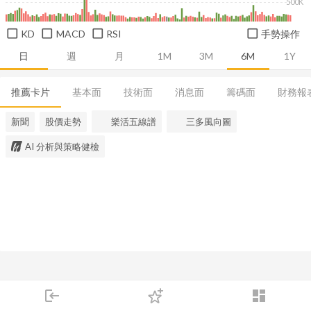
500K
KD
MACD
RSI
手勢操作
日
週
月
1M
3M
6M
1Y
推薦卡片
基本面
技術面
消息面
籌碼面
財務報
新聞
股價走勢
樂活五線譜
三多風向圖
AI 分析與策略健檢
login
dashboard
市場
追蹤
下單
交易
登入