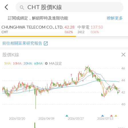
arrow_back_ios
search
訂閱或綁定，解鎖即時及進階功能
瞭解更多
CHUNGHWA TELECOM CO., LTD.
42.28
中華電
137.50
CHT
0.62%
2412
0.36%
前往相關富果研究報告
open_in_new
close
股價K線
MA 設定
5
MA:
10
MA:
20
MA:
60
MA:
settings
46
44
42
40
2026/02/20
2026/04/09
2026/05/27
2026/07/15