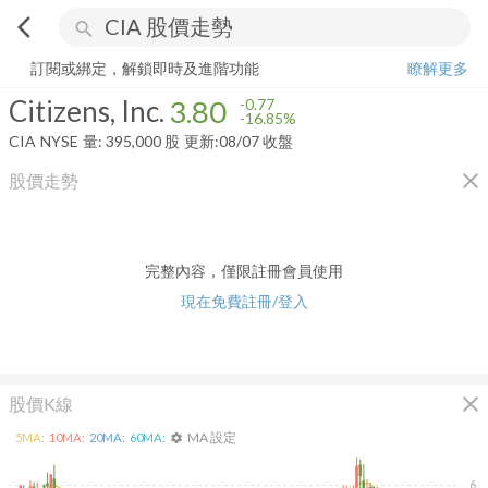
arrow_back_ios
search
Citizens, Inc.
3.80
-16.85%
量:
395,000
股
訂閱或綁定，解鎖即時及進階功能
瞭解更多
Citizens, Inc.
3.80
-0.77
-16.85%
CIA
NYSE
量:
395,000
股
更新:
08/07 收盤
close
股價走勢
完整內容，僅限註冊會員使用
現在免費註冊/登入
close
股價K線
MA 設定
5
MA:
10
MA:
20
MA:
60
MA:
settings
6