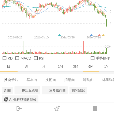
5
4
2026/02/23
2026/04/10
2026/05/28
2026/07/16
500K
KD
MACD
RSI
手勢操作
日
週
月
1M
3M
6M
1Y
推薦卡片
基本面
技術面
消息面
籌碼面
財務報
新聞
樂活五線譜
三多風向圖
我的筆記
AI 分析與策略健檢
login
dashboard
市場
追蹤
下單
交易
登入