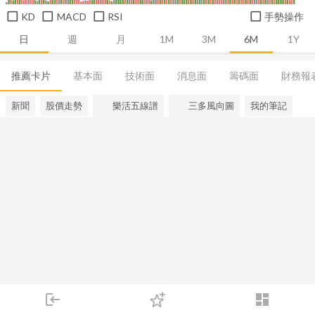
KD
MACD
RSI
手勢操作
日
週
月
1M
3M
6M
1Y
推薦卡片
基本面
技術面
消息面
籌碼面
財務報
新聞
股價走勢
樂活五線譜
三多風向圖
我的筆記
login
dashboard
市場
追蹤
下單
交易
登入