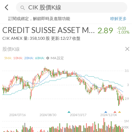
arrow_back_ios
search
CREDIT SUISSE ASSET MANAGEMENT INCOME FUND INC
2.89
-1.
訂閱或綁定，解鎖即時及進階功能
瞭解更多
CREDIT SUISSE ASSET MANAGEMENT INCOME FUND INC
2.89
-0.03
-1.03%
CIK
AMEX
量:
358,100
股
更新:
12/27 收盤
close
股價K線
MA 設定
5
MA:
10
MA:
20
MA:
60
MA:
settings
3.1
3
2.9
2024/07/16
2024/08/30
2024/10/17
2024/12/04
1M
500K