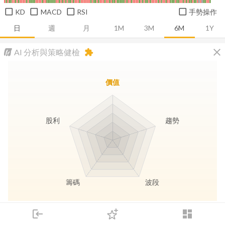
KD
MACD
RSI
手勢操作
日
週
月
1M
3M
6M
1Y
close
AI 分析與策略健檢
extension
價值
股利
趨勢
籌碼
波段
長線價值
趨勢動能
波段訊號
存股收息
login
dashboard
市場
追蹤
下單
交易
登入