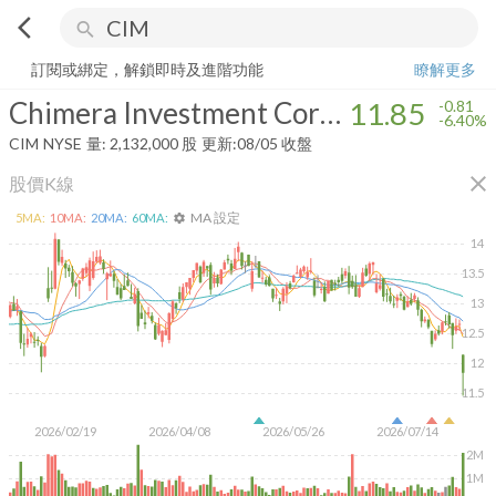
arrow_back_ios
search
Chimera Investment Corporation
11.85
-6.40%
量:
2,132,000
股
訂閱或綁定，解鎖即時及進階功能
瞭解更多
Chimera Investment Corporation
11.85
-0.81
-6.40%
CIM
NYSE
量:
2,132,000
股
更新:
08/05 收盤
close
股價K線
MA 設定
5
MA:
10
MA:
20
MA:
60
MA:
settings
14
13.5
13
12.5
12
11.5
2026/02/19
2026/04/08
2026/05/26
2026/07/14
2M
1M