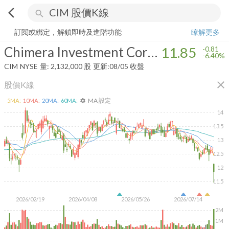
arrow_back_ios
search
Chimera Investment Corporation
11.85
-6.40%
量:
2,132,000
股
訂閱或綁定，解鎖即時及進階功能
瞭解更多
Chimera Investment Corporation
11.85
-0.81
-6.40%
CIM
NYSE
量:
2,132,000
股
更新:
08/05 收盤
close
股價K線
MA 設定
5
MA:
10
MA:
20
MA:
60
MA:
settings
14
13.5
13
12.5
12
11.5
2026/02/19
2026/04/08
2026/05/26
2026/07/14
2M
1M