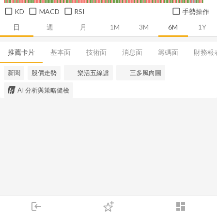
KD
MACD
RSI
手勢操作
日
週
月
1M
3M
6M
1Y
推薦卡片
基本面
技術面
消息面
籌碼面
財務報
新聞
股價走勢
樂活五線譜
三多風向圖
AI 分析與策略健檢
login
dashboard
市場
追蹤
下單
交易
登入