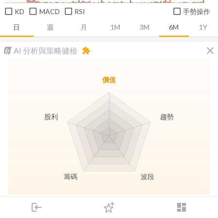
KD
MACD
RSI
手勢操作
日
週
月
1M
3M
6M
1Y
close
AI 分析與策略健檢
extension
價值
股利
趨勢
籌碼
波段
長線價值
趨勢動能
波段訊號
存股收息
login
dashboard
市場
追蹤
下單
交易
登入