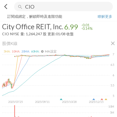
arrow_back_ios
search
City Office REIT, Inc.
6.99
-0.14%
量:
1,264,247
股
訂閱或綁定，解鎖即時及進階功能
瞭解更多
City Office REIT, Inc.
6.99
-0.01
-0.14%
CIO
NYSE
量:
1,264,247
股
更新:
01/08 收盤
close
股價K線
MA 設定
5
MA:
10
MA:
20
MA:
60
MA:
settings
7
6.5
6
5.5
5
2025/07/25
2025/09/11
2025/10/28
2025/12/15
10M
5M