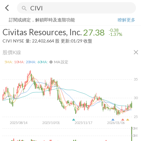
arrow_back_ios
search
Civitas Resources, Inc.
27.38
-1.37%
量:
22,402,664
股
訂閱或綁定，解鎖即時及進階功能
瞭解更多
Civitas Resources, Inc.
27.38
-0.38
-1.37%
CIVI
NYSE
量:
22,402,664
股
更新:
01/29 收盤
close
股價K線
MA 設定
5
MA:
10
MA:
20
MA:
60
MA:
settings
35
30
25
2025/08/14
2025/10/01
2025/11/17
2026/01/06
20M
10M