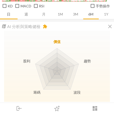
KD
MACD
RSI
手勢操作
日
週
月
1M
3M
6M
1Y
close
AI 分析與策略健檢
extension
價值
股利
趨勢
籌碼
波段
長線價值
趨勢動能
波段訊號
存股收息
login
dashboard
市場
追蹤
下單
交易
登入