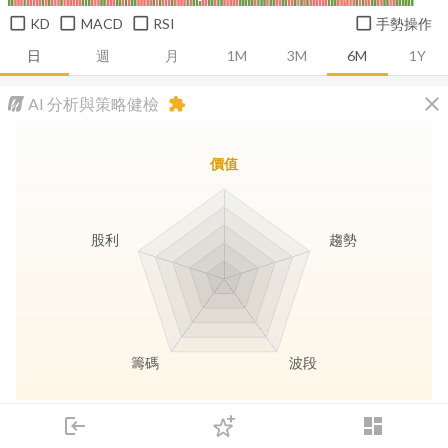
KD
MACD
RSI
手勢操作
日
週
月
1M
3M
6M
1Y
close
AI 分析與策略健檢
extension
價值
股利
趨勢
籌碼
波段
長線價值
趨勢動能
波段訊號
存股收息
login
dashboard
市場
追蹤
下單
交易
登入