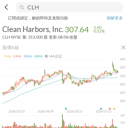
arrow_back_ios
search
Clean Harbors, Inc.
307.64
-0.52%
量:
313,000
股
訂閱或綁定，解鎖即時及進階功能
瞭解更多
Clean Harbors, Inc.
307.64
-1.60
-0.52%
CLH
NYSE
量:
313,000
股
更新:
08/06 收盤
close
股價K線
MA 設定
5
MA:
10
MA:
20
MA:
60
MA:
settings
340
320
300
280
260
240
2026/02/20
2026/04/09
2026/05/27
2026/07/15
2M
1M