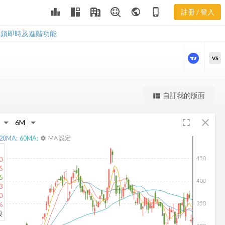
CLS 三多風向
leaderboard
public
phone_iphone
註冊 / 登入
圖
CLS 三多風向圖
解鎖即時及進階功能
VS
更強大的進階價量圖表
自訂我的版面
view_quilt
完整內容，僅限註冊會員使用
fullscreen
close
註冊/登入解鎖
20
MA:
60
MA:
MA 設定
settings
450
0
5
5
400
3
0
350
%
股