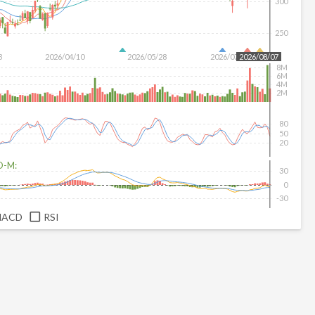
300
250
3
2026/04/10
2026/05/28
2026/07/16
2026/08/07
8M
6M
4M
2M
80
50
20
D-M:
30
0
-30
MACD
RSI