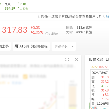
arrow_drop_down
9
櫃買
7.18
arrow_drop_down
384.19
1.83
%
訂閱任一進階卡片或綁定合作券商帳戶，即可
317.83
+3.30
總量:
313.6 萬
股
+1.05%
更新:
08/07 收盤
非即時
價走勢
AI 分析與策略健檢
arrow_drop_down
fullscreen
close
股價K線
變動經過雙重分析，將傳統 6 條均線彙整為三多線，
5
MA:
10
MA:
。
2026/08/07
顯示長多線
顯示高低點
開
:
315.0
高
:
319.2
H.C.
arrow_drop_up
6.85
長多線:
-
1496.0
低
:
305.7
收
:
317.8
漲
:
+3.3
1,400
幅
:
+1.05
量
:
3,136仟
1474.0