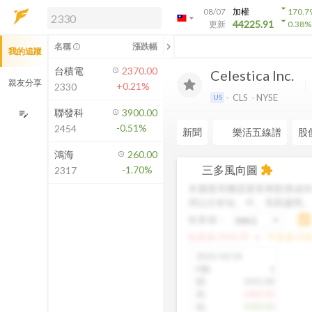
arrow_drop_down
08/07
加權
170.7
arrow_drop_down
arrow_drop_down
解鎖即時行情及進階功能
44225.91
更新
0.38
%
「綁定合作券商帳戶」或「訂閱任一
chevron_left
名稱
漲跌幅
info_outline
我的追蹤
方案」，即可解鎖以下功能：
即時行情
台積電
2370.00
Celestica Inc.
即時市況與排行
親友分享
+0.21%
2330
到價通知
CLS
NYSE
US
成交金額熱力圖
聯發科
3900.00
edit_note
-0.51%
2454
前往方案訂閱
新聞
樂活五線譜
股
如何綁定合作券商
鴻海
260.00
三多風向圖
-1.70%
extension
2317
本圖運用機器運算將股價成本
用以分析短、中、長期趨勢
短多線：
arrow_drop_up
短多線:
1426.00
中多線:
136
2025/10/14
K數
:
1
開
:
1455.00
高
:
1460.00
低
:
1420.00