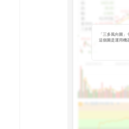
收
:
1425.00
跌
:
-30.00
1155.
幅
:
-2.06%
1100.60
量
:
42,092張
量5MA
:
▲ 43,010張
1060.76
三多量
:
-
「三多風向圖」
899.40
這個圖是運用機
傳統 6 條均線
趨勢。
812.75
2025/04/23
2025/07/
arrow_drop_up
100%
PL 指標:
94.88
%
75%
50%
25%