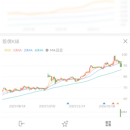
1400
具，讓投資判斷更有依據、更有信心。
1300
1200
1100
1000
900
2025/08
2025/09
2025/10
close
股價K線
MA 設定
5
MA:
10
MA:
20
MA:
60
MA:
settings
100
90
80
70
60
2025/08/18
2025/10/03
2025/11/19
2026/01/08
40M
20M
login
dashboard
市場
追蹤
下單
交易
登入
KD
MACD
RSI
手勢操作