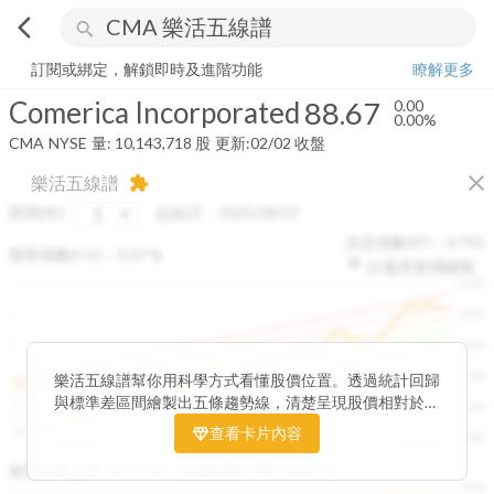
arrow_back_ios
search
Comerica Incorporated
88.67
0.00%
量:
10,143,718
股
訂閱或綁定，解鎖即時及進階功能
瞭解更多
Comerica Incorporated
88.67
0.00
0.00%
CMA
NYSE
量:
10,143,718
股
更新:
02/02 收盤
close
樂活五線譜
extension
區間(年)
起始日：
2025/08/07
決定係數(R²)：
0.792
變異係數(CV)：
3.07
%
以還原股價繪製
1500
1400
1300
1200
樂活五線譜幫你用科學方式看懂股價位置。透過統計回歸
與標準差區間繪製出五條趨勢線，清楚呈現股價相對於長
1100
期均衡區間的位置。當股價落在上方紅色區間，代表股價
查看卡片內容
1000
已偏離長期平均、短線可能過熱；反之，若接近下方綠色
2025/08
2025/09
2025/09
2025/10
區間，則可能出現被低估的買進機會。五線譜不只是技術
收盤距離上限:
10.17
%
收盤距離下限:
38.09
%
1500
分析，更是幫助你掌握「合理價帶」與「長期趨勢」的工