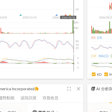
60
10/03
2025/11/19
2026/01/08
2026/02/2
2026/02/02
40M
20M
K9:
D9:
80
50
20
DIF:
MACD:
3
0
-3
KD
fullscreen
close
erica Incorporated
AI 分
extension
趨勢動能
波段訊號
存股收息