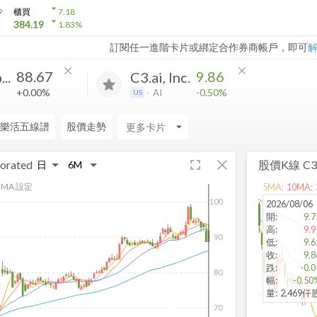
arrow_drop_down
9
櫃買
7.18
arrow_drop_down
384.19
1.83
%
訂閱任一進階卡片或綁定合作券商帳戶，即可
close
close
88.67
9.86
..
C3.ai, Inc.
+0.00%
-0.50%
AI
US
樂活五線譜
股價走勢
arrow_drop_down
fullscreen
close
orated
股價K線
C3.
MA 設定
5
MA:
10
MA:
100
2026/08/06
開
:
9.7
高
:
9.9
90
低
:
9.6
收
:
9.8
跌
:
-0.0
80
幅
:
-0.50
量
:
2,469仟
70