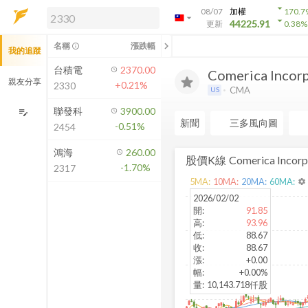
arrow_drop_down
08/07
加權
170.7
arrow_drop_down
arrow_drop_down
解鎖即時行情及進階功能
44225.91
更新
0.38
%
「綁定合作券商帳戶」或「訂閱任一
chevron_left
名稱
漲跌幅
info_outline
我的追蹤
方案」，即可解鎖以下功能：
即時行情
台積電
2370.00
Comerica Incorp.
即時市況與排行
親友分享
+0.21%
2330
CMA
US
到價通知
成交金額熱力圖
聯發科
3900.00
edit_note
新聞
三多風向圖
-0.51%
2454
前往方案訂閱
如何綁定合作券商
鴻海
260.00
股價K線
Comerica Incorp
-1.70%
2317
5
MA:
10
MA:
20
MA:
60
MA:
settings
2026/02/02
開
:
91.85
高
:
93.96
低
:
88.67
收
:
88.67
漲
:
+0.00
幅
:
+0.00%
量
:
10,143.718仟股