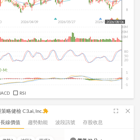
8
0
2026/04/09
2026/05/27
2026/07/15
2026/08/06
30M
20M
10M
80
50
20
D-M:
1
0
-1
MACD
RSI
fullscreen
close
析與策略健檢
C3.ai, Inc.
extension
長線價值
趨勢動能
波段訊號
存股收息