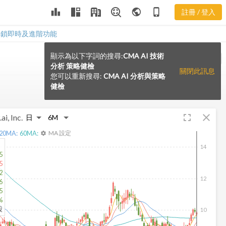
leaderboard
public
phone_iphone
註冊 / 登入
解鎖即時及進階功能
顯示為以下字詞的搜尋:
CMA AI 技術
VS
分析 策略健檢
關閉此訊息
您可以重新搜尋:
CMA AI 分析與策略
健檢
fullscreen
close
ai, Inc.
20
MA:
60
MA:
MA 設定
settings
14
5
5
2
12
6
5
%
股
10