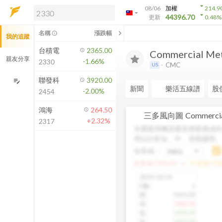
arrow_drop_down
08/06
加權
214.9
arrow_drop_down
arrow_drop_down
解鎖即時行情及進階功能
44396.70
更新
0.48
%
「綁定合作券商帳戶」或「訂閱任一
chevron_left
名稱
漲跌幅
info_outline
我的追蹤
方案」，即可解鎖以下功能：
即時行情
台積電
2365.00
Commercial Meta
即時市況與排行
親友分享
-1.66%
2330
CMC
US
到價通知
成交金額熱力圖
聯發科
3920.00
edit_note
新聞
樂活五線譜
股
-2.00%
2454
前往方案訂閱
如何綁定合作券商
鴻海
264.50
三多風向圖
Commercia
+2.32%
2317
本圖運用機器運算將股價成本
用以分析短、中、長期趨勢
短多線：
arrow_drop_up
短多線:
1426.00
中多線:
136
2025/10/14
K數
:
1
開
:
1455.00
高
:
1460.00
低
:
1420.00
收
:
1425.00