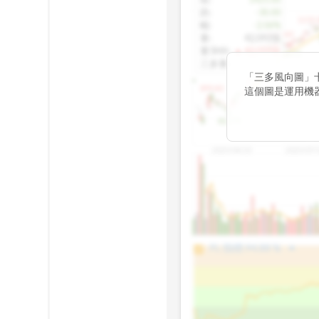
跌
:
-30.00
1155.
幅
:
-2.06%
1100.60
量
:
42,092張
量5MA
:
▲ 43,010張
1060.76
三多量
:
-
「三多風向圖」
899.40
這個圖是運用機
傳統 6 條均線
趨勢。
812.75
2025/04/23
2025/07/
arrow_drop_up
100%
PL 指標:
94.88
%
75%
50%
25%