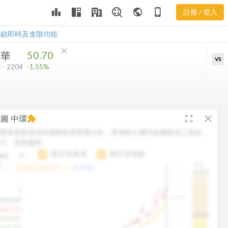
CMC 三多風
leaderboard
public
phone_iphone
註冊 / 登入
向圖
CMC 三多風向圖
解鎖即時及進階功能
close
50.70
中華
VS
-1.55%
2204
fullscreen
close
向圖
中環
extension
運算將股價成本變動經過雙重分析，將傳統 6 條均線彙整為三多線，
中、長期趨勢。
顯示長多線
顯示高低點
H.C.
arrow_drop_up
arrow_drop_up
0
中多線:
1366.85
長多線:
-
1496.0
1
1,400
1455.00
1460.00
1474.0
1420.00
1425.00