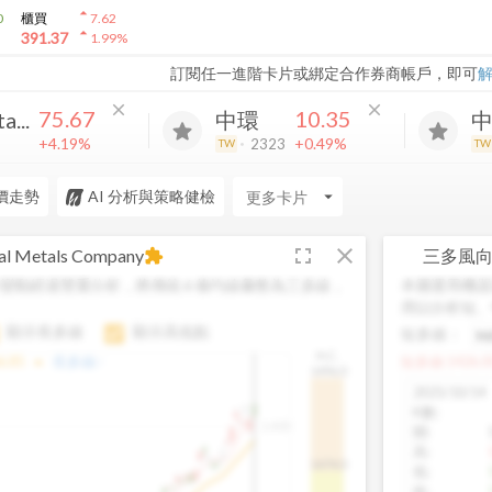
arrow_drop_up
0
櫃買
7.62
arrow_drop_up
391.37
1.99
%
訂閱任一進階卡片或綁定合作券商帳戶，即可
close
close
75.67
10.35
...
中環
+4.19%
+0.49%
2323
TW
TW
價走勢
AI 分析與策略健檢
arrow_drop_down
fullscreen
close
l Metals Company
三多風
extension
變動經過雙重分析，將傳統 6 條均線彙整為三多線，
本圖運用機器
。
用以分析短、
顯示長多線
顯示高低點
短多線：
H.C.
arrow_drop_up
6.85
長多線:
-
短多線:
1426.0
1496.0
2025/10/14
K數
:
1,400
開
:
高
:
1474.0
低
:
收
: