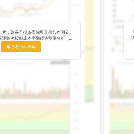
1195.22
1,200
跌
:
1185.26
38
幅
:
1140.44
1130.48
量
:
4
1120.52
量5MA
:
▲ 4
三多量
:
1,000
卡片，為長予投資學院與富果合作開發。
899.40
器運算將股價成本變動經過雙重分析，把
彙整為三多線，用以分析短、中、長期股價
查看卡片內容
1426.0
800
812.75
16
2025/08/20
2025/09/24
2025/04/2
2025/10/14
100K
50K
1393.1
1381.1
100%
100%
PL 指標:
9
75%
75%
50%
50%
25%
25%