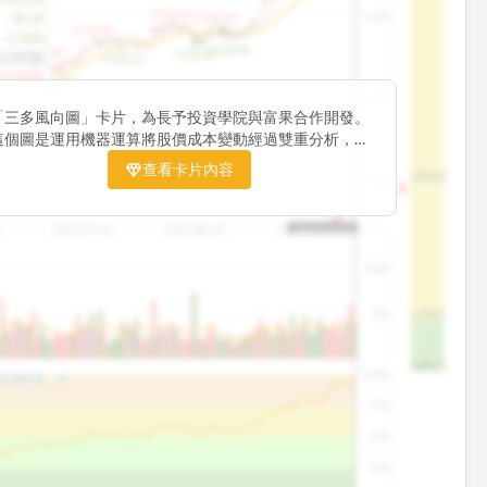
1195.22
1,200
-30.00
1185.26
1155.38
-2.06%
1140.44
1100.60
1130.48
2,092張
1120.52
3,010張
1060.76
-
1,000
「三多風向圖」卡片，為長予投資學院與富果合作開發。
這個圖是運用機器運算將股價成本變動經過雙重分析，把
傳統 6 條均線彙整為三多線，用以分析短、中、長期股價
查看卡片內容
1426.0
800
趨勢。
3
2025/07/16
2025/08/20
2025/09/24
2025/10/14
100K
50K
1393.1
1381.1
arrow_drop_up
100%
4.88
%
75%
50%
25%