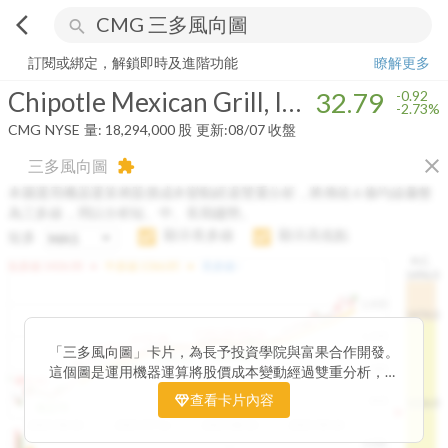
arrow_back_ios
search
Chipotle Mexican Grill, Inc.
32.79
-2.73%
量:
18,294,000
股
訂閱或綁定，解鎖即時及進階功能
瞭解更多
Chipotle Mexican Grill, Inc.
32.79
-0.92
-2.73%
CMG
NYSE
量:
18,294,000
股
更新:
08/07 收盤
close
三多風向圖
extension
本圖運用機器運算將股價成本變動經過雙重分析，將傳統 6 條均線彙整
為三多線，用以分析短、中、長期趨勢。
顯示長多線
顯示高低點
短多
H.C.
arrow_drop_up
arrow_drop_up
短多線:
1426.00
中多線:
1366.85
長多線:
-
1496.0
1,400
1474.0
1195.22
1185.26
1,200
1155.38
1100.60
「三多風向圖」卡片，為長予投資學院與富果合作開發。
1140.44
1130.48
1120.52
1060.76
1,000
這個圖是運用機器運算將股價成本變動經過雙重分析，把
899.40
傳統 6 條均線彙整為三多線，用以分析短、中、長期股價
查看卡片內容
800
1426.0
812.75
趨勢。
2025/04/23
2025/07/16
2025/08/20
2025/09/24
100K