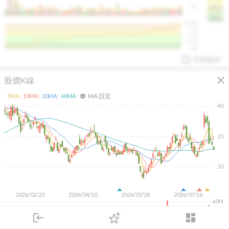
50K
1393.1
1381.1
%
100%
%
75%
%
50%
%
25%
%
0%
手勢操作
close
股價K線
MA 設定
5
MA:
10
MA:
20
MA:
60
MA:
settings
40
35
arrow_drop_up
PL 指標:
94.88
%
30
2026/02/23
2026/04/10
2026/05/28
2026/07/16
60M
40M
login
dashboard
20M
市場
追蹤
下單
交易
登入