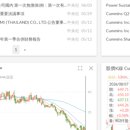
【公告】圓裕企業股份有限公司國內 第一次無擔保(例：第一次有擔保)轉(交)換公司債(簡稱：圓裕一，代碼：68351) 停止受理轉交換等相關事項。
中央社
06/03
會重要決議事項
中央社
05/29
Cummins Q2 E
【公告】圓裕代重要子公司CMI (THAILAND) CO., LTD.公告董事會決議通過辦理現金增資事宜
中央社
05/12
Cummins Inc.
中央社
05/12
5年第一季合併財務報告
中央社
05/12
1
»
fullscreen
close
股價K線
Cu
MA 設定
5
MA:
10
MA:
2026/08/07
開
:
649.71
40
高
:
650.10
低
:
637.11
收
:
644.26
漲
:
+0.28
35
幅
:
+0.04%
量
:
902仟股