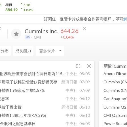
arrow_drop_down
9
櫃買
7.18
arrow_drop_down
384.19
1.83
%
訂閱任一進階卡片或綁定合作券商帳戶，即可
ose
close
644.26
Cummins Inc.
+0.04%
CMI
US
保分布
成長能力
arrow_drop_down
fullscreen
close
新聞
Cummin
【公告】圓裕115年度第二季財務報告董事會預計召開日期為115年08月11日
中央社
08/03
 車用電子缺料記憶體缺貨影響仍存
經濟日報
07/09
營收1.95億元 年增1.57%
中央社
07/09
配息率
中央社
06/12
體缺貨干擾出貨
經濟日報
06/10
收1.8億元 年增-19.29%
中央社
06/10
現金股利之配息基準日
中央社
06/03