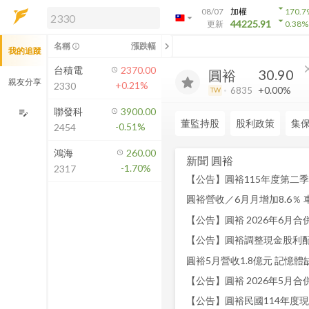
arrow_drop_down
08/07
加權
170.7
arrow_drop_down
arrow_drop_down
解鎖即時行情及進階功能
44225.91
更新
0.38
%
「綁定合作券商帳戶」或「訂閱任一
chevron_left
名稱
漲跌幅
info_outline
我的追蹤
方案」，即可解鎖以下功能：
即時行情
cl
台積電
2370.00
30.90
圓裕
即時市況與排行
親友分享
+0.21%
2330
+0.00%
6835
TW
到價通知
成交金額熱力圖
聯發科
3900.00
edit_note
董監持股
股利政策
集
-0.51%
2454
前往方案訂閱
如何綁定合作券商
鴻海
260.00
新聞
圓裕
-1.70%
2317
圓裕營收／6月月增加8.6％
【公告】圓裕 2026年6月合併
【公告】圓裕調整現金股利
圓裕5月營收1.8億元 記憶
【公告】圓裕 2026年5月合併營
【公告】圓裕民國114年度