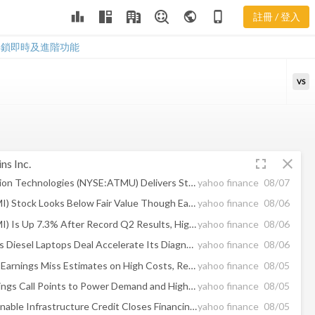
leaderboard
public
phone_iphone
註冊 / 登入
CMI 新聞
CMI 新聞
解鎖即時及進階功能
VS
fullscreen
close
s Inc.
Atmus Filtration Technologies (NYSE:ATMU) Delivers Strong Q2 CY2026 Numbers
yahoo finance
08/07
Cummins (CMI) Stock Looks Below Fair Value Though Earnings Look Rich
yahoo finance
08/06
Cummins (CMI) Is Up 7.3% After Record Q2 Results, Higher 2026 Outlook And Dividend Hike
yahoo finance
08/06
Can Snap-on's Diesel Laptops Deal Accelerate Its Diagnostics Growth?
yahoo finance
08/06
Cummins Q2 Earnings Miss Estimates on High Costs, Revenues Beat
yahoo finance
08/05
CMI Q2 Earnings Call Points to Power Demand and Higher Outlook
yahoo finance
08/05
Power Sustainable Infrastructure Credit Closes Financing for Sagepoint's RNG-Fueled Logistics Platform
yahoo finance
08/05