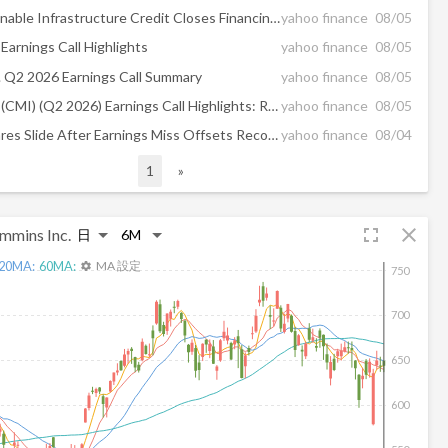
Power Sustainable Infrastructure Credit Closes Financing for Sagepoint's RNG-Fueled Logistics Platform
yahoo finance
08/05
arnings Call Highlights
yahoo finance
08/05
 Q2 2026 Earnings Call Summary
yahoo finance
08/05
Cummins Inc (CMI) (Q2 2026) Earnings Call Highlights: Record Sales and Raised Guidance Amid ...
yahoo finance
08/05
Cummins Shares Slide After Earnings Miss Offsets Record Revenue
yahoo finance
08/04
1
»
fullscreen
close
mmins Inc.
20
MA:
60
MA:
MA 設定
settings
750
700
650
600