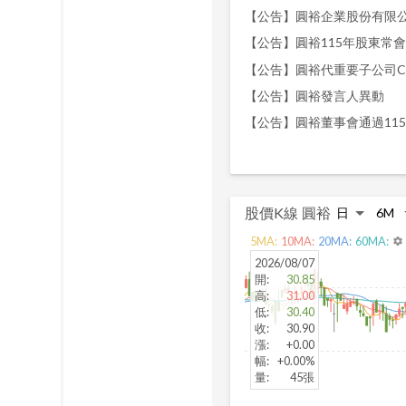
【公告】圓裕115年股東常
【公告】圓裕發言人異動
【公告】圓裕董事會通過11
股價K線
圓裕
5
MA:
10
MA:
20
MA:
60
MA:
settings
2026/08/07
開
:
30.85
高
:
31.00
低
:
30.40
收
:
30.90
漲
:
+0.00
幅
:
+0.00%
量
:
45張