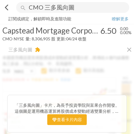
arrow_back_ios
search
Capstead Mortgage Corporation
6.50
0.00%
量:
8,306,905
股
訂閱或綁定，解鎖即時及進階功能
瞭解更多
Capstead Mortgage Corporation
6.50
0.00
0.00%
CMO
NYSE
量:
8,306,905
股
更新:
04/24 收盤
close
三多風向圖
extension
本圖運用機器運算將股價成本變動經過雙重分析，將傳統 6 條均線彙整
為三多線，用以分析短、中、長期趨勢。
顯示長多線
顯示高低點
短多
H.C.
arrow_drop_up
arrow_drop_up
短多線:
1426.00
中多線:
1366.85
長多線:
-
1496.0
1,400
1474.0
1195.22
1185.26
1,200
1155.38
1100.60
「三多風向圖」卡片，為長予投資學院與富果合作開發。
1140.44
1130.48
1120.52
1060.76
1,000
這個圖是運用機器運算將股價成本變動經過雙重分析，把
899.40
傳統 6 條均線彙整為三多線，用以分析短、中、長期股價
查看卡片內容
800
1426.0
812.75
趨勢。
2025/04/23
2025/07/16
2025/08/20
2025/09/24
100K