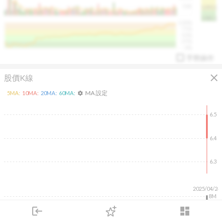
50K
1393.1
1381.1
%
100%
%
75%
%
50%
%
25%
%
0%
手勢操作
close
股價K線
MA 設定
5
MA:
10
MA:
20
MA:
60
MA:
settings
6.5
6.4
arrow_drop_up
PL 指標:
94.88
%
6.3
2025/04/24
8M
6M
4M
login
dashboard
2M
市場
追蹤
下單
交易
登入