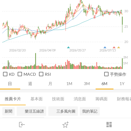
30
25
20
2026/02/20
2026/04/09
2026/05/27
2026/07/15
2M
1M
KD
MACD
RSI
手勢操作
日
週
月
1M
3M
6M
1Y
推薦卡片
基本面
技術面
消息面
籌碼面
財務報
新聞
樂活五線譜
三多風向圖
我的筆記
AI 分析與策略健檢
login
dashboard
市場
追蹤
下單
交易
登入