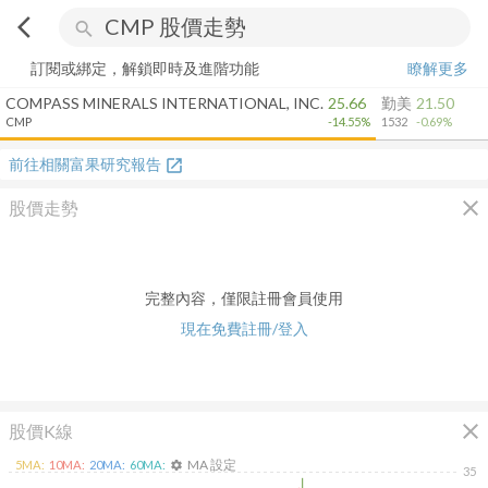
arrow_back_ios
search
訂閱或綁定，解鎖即時及進階功能
瞭解更多
COMPASS MINERALS INTERNATIONAL, INC.
25.66
勤美
21.50
CMP
-14.55%
1532
-0.69%
前往相關富果研究報告
open_in_new
close
股價走勢
完整內容，僅限註冊會員使用
現在免費註冊/登入
close
股價K線
MA 設定
5
MA:
10
MA:
20
MA:
60
MA:
settings
35