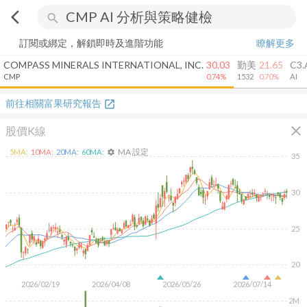
arrow_back_ios
search
訂閱或綁定，解鎖即時及進階功能
瞭解更多
COMPASS MINERALS INTERNATIONAL, INC.
30.03
勤美
21.65
C3.
CMP
0.74%
1532
0.70%
AI
前往相關富果研究報告
open_in_new
close
股價K線
MA 設定
5
MA:
10
MA:
20
MA:
60
MA:
settings
35
30
25
20
2026/02/19
2026/04/08
2026/05/26
2026/07/14
2M