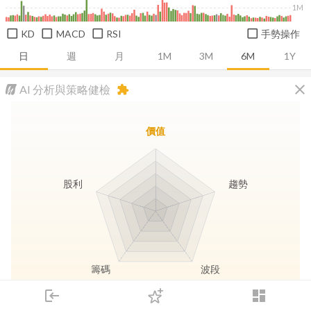
1M
KD
MACD
RSI
手勢操作
日
週
月
1M
3M
6M
1Y
close
AI 分析與策略健檢
extension
價值
股利
趨勢
籌碼
波段
login
dashboard
市場
追蹤
下單
交易
登入
長線價值
趨勢動能
波段訊號
存股收息