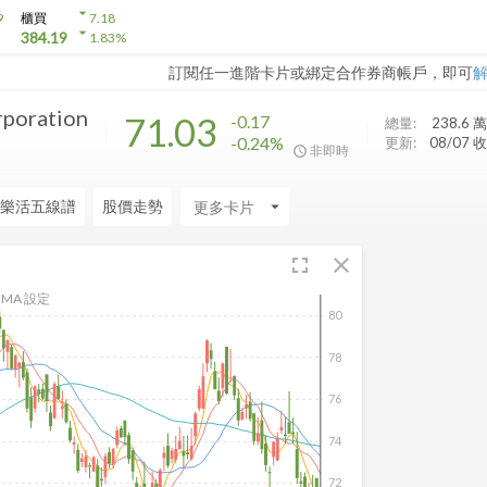
arrow_drop_down
9
櫃買
7.18
arrow_drop_down
384.19
1.83
%
訂閱任一進階卡片或綁定合作券商帳戶，即可
poration
71.03
-0.17
總量:
238.6 萬
-0.24%
更新:
08/07 
非即時
樂活五線譜
股價走勢
arrow_drop_down
fullscreen
close
MA 設定
80
78
76
74
72