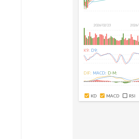
2026/02/23
2026/
K9:
D9:
DIF:
MACD:
D-M:
KD
MACD
RSI