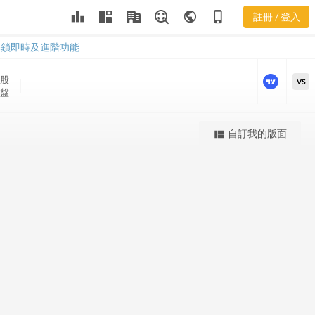
leaderboard
public
phone_iphone
註冊 / 登入
CMS 股價K線
CMS 股價K線
解鎖即時及進階功能
股
VS
收盤
更強大的進階價量圖表
自訂我的版面
view_quilt
完整內容，僅限註冊會員使用
註冊/登入解鎖