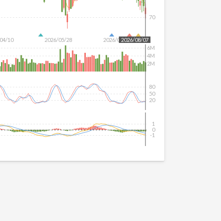
70
04/10
2026/05/28
2026/07/16
2026/08/07
6M
4M
2M
80
50
20
1
0
-1