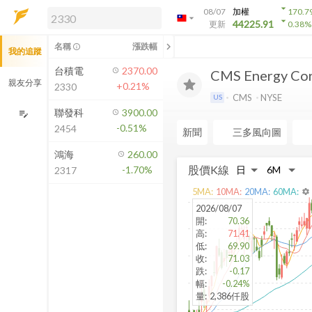
arrow_drop_down
08/07
加權
170.7
arrow_drop_down
arrow_drop_down
解鎖即時行情及進階功能
44225.91
更新
0.38
%
「綁定合作券商帳戶」或「訂閱任一
chevron_left
名稱
漲跌幅
info_outline
我的追蹤
方案」，即可解鎖以下功能：
即時行情
台積電
2370.00
CMS Energy Cor
即時市況與排行
親友分享
+0.21%
2330
到價通知
CMS
NYSE
US
成交金額熱力圖
聯發科
3900.00
edit_note
-0.51%
2454
前往方案訂閱
新聞
三多風向圖
如何綁定合作券商
鴻海
260.00
股價K線
-1.70%
2317
5
MA:
10
MA:
20
MA:
60
MA:
settings
2026/08/07
開
:
70.36
高
:
71.41
低
:
69.90
收
:
71.03
跌
:
-0.17
幅
:
-0.24%
量
:
2,386仟股