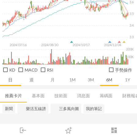
3.6
3.5
3.4
3.3
2024/07/16
2024/08/30
2024/10/17
2024/12/04
200K
100K
KD
MACD
RSI
手勢操作
日
週
月
1M
3M
6M
1Y
推薦卡片
基本面
技術面
消息面
籌碼面
財務報
新聞
樂活五線譜
三多風向圖
我的筆記
login
dashboard
市場
追蹤
下單
交易
登入