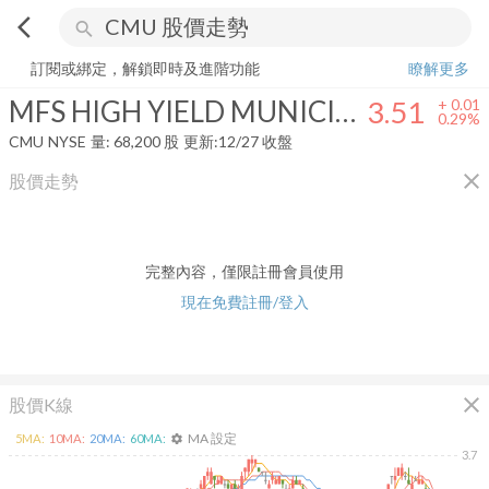
arrow_back_ios
search
MFS HIGH YIELD MUNICIPAL TRUST
3.51
+
0.29%
量:
68,200
股
訂閱或綁定，解鎖即時及進階功能
瞭解更多
MFS HIGH YIELD MUNICIPAL TRUST
3.51
+
0.01
0.29%
CMU
NYSE
量:
68,200
股
更新:
12/27 收盤
close
股價走勢
完整內容，僅限註冊會員使用
現在免費註冊/登入
close
股價K線
MA 設定
5
MA:
10
MA:
20
MA:
60
MA:
settings
3.7