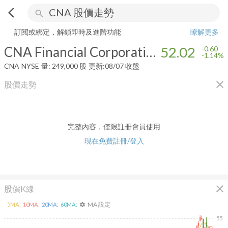
arrow_back_ios
search
CNA Financial Corporation
52.02
-1.14%
量:
249,000
股
訂閱或綁定，解鎖即時及進階功能
瞭解更多
CNA Financial Corporation
52.02
-0.60
-1.14%
CNA
NYSE
量:
249,000
股
更新:
08/07 收盤
close
股價走勢
完整內容，僅限註冊會員使用
現在免費註冊/登入
close
股價K線
MA 設定
5
MA:
10
MA:
20
MA:
60
MA:
settings
55