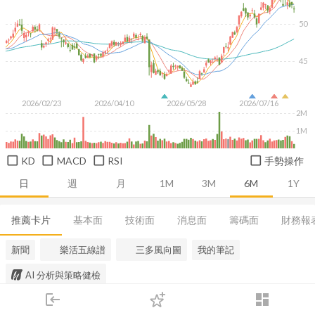
50
45
2026/02/23
2026/04/10
2026/05/28
2026/07/16
2M
1M
KD
MACD
RSI
手勢操作
日
週
月
1M
3M
6M
1Y
推薦卡片
基本面
技術面
消息面
籌碼面
財務報
新聞
樂活五線譜
三多風向圖
我的筆記
AI 分析與策略健檢
login
dashboard
市場
追蹤
下單
交易
登入