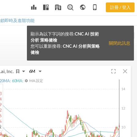
leaderboard
public
phone_iphone
註冊 / 登入
解鎖即時及進階功能
顯示為以下字詞的搜尋:
CNC AI 技術
VS
分析 策略健檢
關閉此訊息
您可以重新搜尋:
CNC AI 分析與策略
健檢
fullscreen
close
ai, Inc.
20
MA:
60
MA:
MA 設定
settings
14
3
4
9
12
2
6
%
股
10