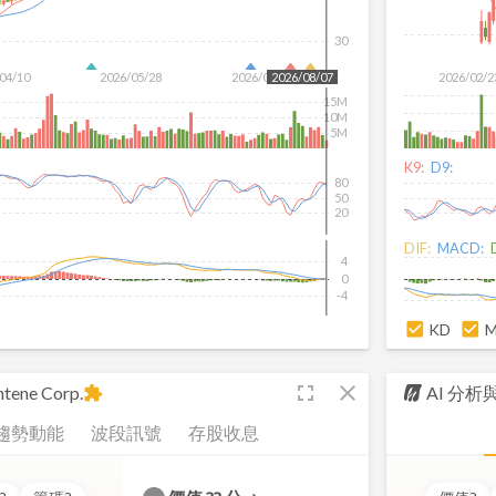
30
04/10
2026/05/28
2026/07/16
2026/02/2
2026/08/07
15M
10M
5M
K9:
D9:
80
50
20
DIF:
MACD:
4
0
-4
KD
fullscreen
close
tene Corp.
AI 分
extension
趨勢動能
波段訊號
存股收息