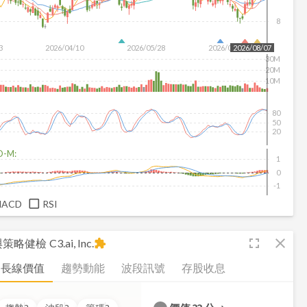
8
3
2026/04/10
2026/05/28
2026/07/16
2026/08/07
30M
20M
10M
80
50
20
D-M:
1
0
-1
MACD
RSI
fullscreen
close
析與策略健檢
C3.ai, Inc.
extension
長線價值
趨勢動能
波段訊號
存股收息