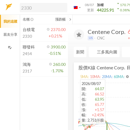
arrow_drop_down
08/07
加權
170.7
arrow_drop_down
arrow_drop_down
解鎖即時行情及進階功能
44225.91
更新
0.38
%
「綁定合作券商帳戶」或「訂閱任一
chevron_left
名稱
漲跌幅
info_outline
我的追蹤
方案」，即可解鎖以下功能：
即時行情
台積電
2370.00
Centene Corp.
即時市況與排行
親友分享
+0.21%
2330
+
CNC
US
到價通知
成交金額熱力圖
聯發科
3900.00
edit_note
新聞
三多風向圖
-0.51%
2454
前往方案訂閱
如何綁定合作券商
鴻海
260.00
股價K線
Centene Corp.
-1.70%
2317
5
MA:
10
MA:
20
MA:
60
MA:
settings
2026/08/07
開
:
64.07
高
:
66.52
低
:
63.95
收
:
65.77
漲
:
+1.57
幅
:
+2.45%
量
:
2,751仟股