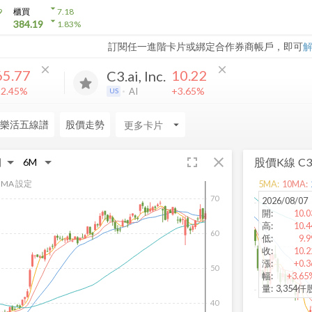
arrow_drop_down
9
櫃買
7.18
arrow_drop_down
384.19
1.83
%
訂閱任一進階卡片或綁定合作券商帳戶，即可
close
close
65.77
10.22
C3.ai, Inc.
2.45%
+3.65%
AI
US
樂活五線譜
股價走勢
arrow_drop_down
fullscreen
close
股價K線
C3.
MA 設定
5
MA:
10
MA:
70
2026/08/07
開
:
10.0
高
:
10.4
60
低
:
9.9
收
:
10.2
漲
:
+0.3
50
幅
:
+3.65
量
:
3,354仟
40