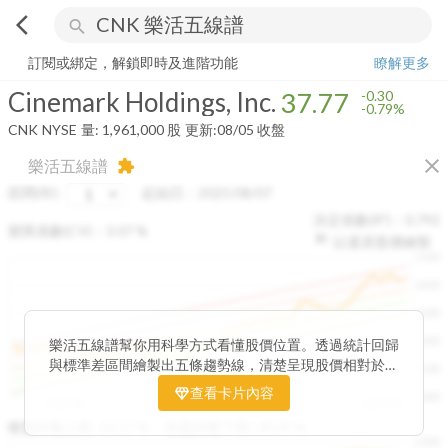
arrow_back_ios
search
Cinemark Holdings, Inc.
37.77
-0.79%
量:
1,961,000
股
訂閱或綁定，解鎖即時及進階功能
瞭解更多
Cinemark Holdings, Inc.
37.77
-0.30
-0.79%
CNK
NYSE
量:
1,961,000
股
更新:
08/05 收盤
close
樂活五線譜
extension
區間(年)
起始日：
2025/08/07
決定係數(R²)：
0.792
變異係數(CV)：
3.07
%
以還原股價繪製
1500
1400
1300
1200
樂活五線譜幫你用科學方式看懂股價位置。透過統計回歸
與標準差區間繪製出五條趨勢線，清楚呈現股價相對於長
1100
期均衡區間的位置。當股價落在上方紅色區間，代表股價
查看卡片內容
1000
已偏離長期平均、短線可能過熱；反之，若接近下方綠色
2025/08
2025/09
2025/09
2025/10
區間，則可能出現被低估的買進機會。五線譜不只是技術
收盤距離上限:
10.17
%
收盤距離下限:
38.09
%
1500
分析，更是幫助你掌握「合理價帶」與「長期趨勢」的工