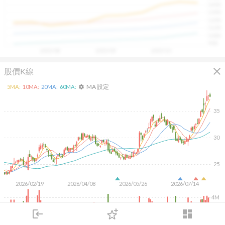
1400
具，讓投資判斷更有依據、更有信心。
1300
1200
1100
1000
900
2025/08
2025/09
2025/10
close
股價K線
MA 設定
5
MA:
10
MA:
20
MA:
60
MA:
settings
35
30
25
2026/02/19
2026/04/08
2026/05/26
2026/07/14
4M
2M
login
dashboard
市場
追蹤
下單
交易
登入
KD
MACD
RSI
手勢操作