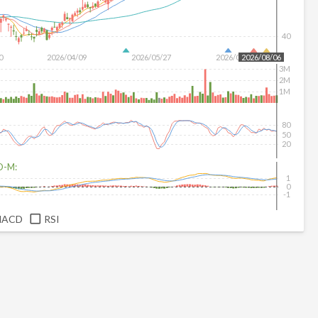
40
0
2026/04/09
2026/05/27
2026/07/15
2026/08/06
3M
2M
1M
80
50
20
D-M:
1
0
-1
MACD
RSI