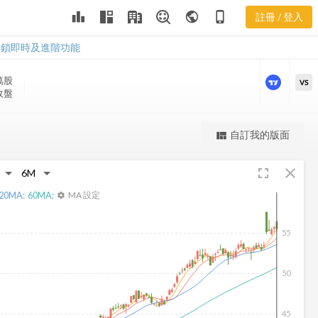
CNO 三多風
leaderboard
public
phone_iphone
註冊 / 登入
向圖
CNO 三多風向圖
解鎖即時及進階功能
萬
股
VS
 收盤
更強大的進階價量圖表
自訂我的版面
view_quilt
完整內容，僅限註冊會員使用
fullscreen
close
註冊/登入解鎖
20
MA:
60
MA:
MA 設定
settings
55
50
45