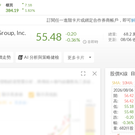
arrow_drop_down
9
櫃買
7.18
arrow_drop_down
384.19
1.83
%
訂閱任一進階卡片或綁定合作券商帳戶，即可
roup, Inc.
55.48
-0.20
總量:
68.2 
-0.36%
更新:
08/06
非即時
價走勢
AI 分析與策略健檢
arrow_drop_down
fullscreen
close
股價K線
變動經過雙重分析，將傳統 6 條均線彙整為三多線，
5
MA:
10
MA:
。
2026/08/06
顯示長多線
顯示高低點
開
:
56.42
高
:
56.42
H.C.
arrow_drop_up
6.85
長多線:
-
1496.0
低
:
55.18
收
:
55.48
跌
:
-0.20
1,400
幅
:
-0.36%
量
:
682仟股
1474.0