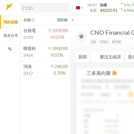
arrow_drop_down
08/07
加權
170.7
arrow_drop_down
arrow_drop_down
解鎖即時行情及進階功能
44225.91
更新
0.38
%
「綁定合作券商帳戶」或「訂閱任一
chevron_left
名稱
漲跌幅
info_outline
我的追蹤
方案」，即可解鎖以下功能：
即時行情
台積電
2370.00
CNO Financial G
即時市況與排行
親友分享
+0.21%
2330
到價通知
CNO
NYSE
US
成交金額熱力圖
聯發科
3900.00
edit_note
-0.51%
2454
前往方案訂閱
新聞
樂活五線譜
股
如何綁定合作券商
鴻海
260.00
三多風向圖
-1.70%
extension
2317
本圖運用機器運算將股價成本
用以分析短、中、長期趨勢
短多線：
arrow_drop_up
短多線:
1426.00
中多線:
136
2025/10/14
K數
:
1
開
:
1455.00
高
:
1460.00
低
:
1420.00