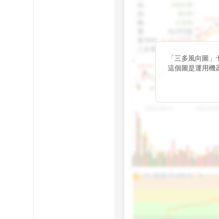
收
:
1425.00
跌
:
-30.00
1155.
幅
:
-2.06%
1100.60
量
:
42,092張
量5MA
:
▲ 43,010張
1060.76
三多量
:
-
「三多風向圖」
899.40
這個圖是運用機
傳統 6 條均線
趨勢。
812.75
2025/04/23
2025/07/
arrow_drop_up
100%
PL 指標:
94.88
%
75%
50%
25%