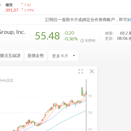
arrow_drop_up
0
櫃買
7.62
arrow_drop_up
391.37
1.99
%
訂閱任一進階卡片或綁定合作券商帳戶，即可
roup, Inc.
55.48
-0.20
總量:
68.2 
-0.36%
更新:
08/06
非即時
樂活五線譜
股價走勢
arrow_drop_down
fullscreen
close
MA 設定
55
50
45