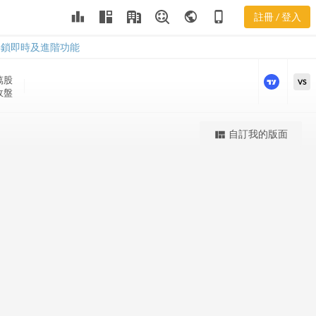
leaderboard
public
phone_iphone
註冊 / 登入
CNO 股價K線
CNO 股價K線
解鎖即時及進階功能
萬
股
VS
 收盤
更強大的進階價量圖表
自訂我的版面
view_quilt
完整內容，僅限註冊會員使用
註冊/登入解鎖