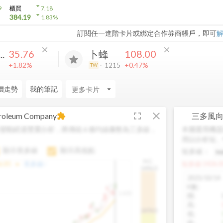
arrow_drop_down
9
櫃買
7.18
arrow_drop_down
384.19
1.83
%
訂閱任一進階卡片或綁定合作券商帳戶，即可
close
close
35.76
108.00
..
卜蜂
+1.82%
+0.47%
1215
TW
價走勢
我的筆記
arrow_drop_down
fullscreen
close
troleum Company
三多風
extension
變動經過雙重分析，將傳統 6 條均線彙整為三多線，
本圖運用機器
。
用以分析短、
顯示長多線
顯示高低點
短多線：
H.C.
arrow_drop_up
6.85
長多線:
-
短多線:
1426.0
1496.0
2025/10/14
K數
:
1,400
開
:
高
:
1474.0
低
:
收
: