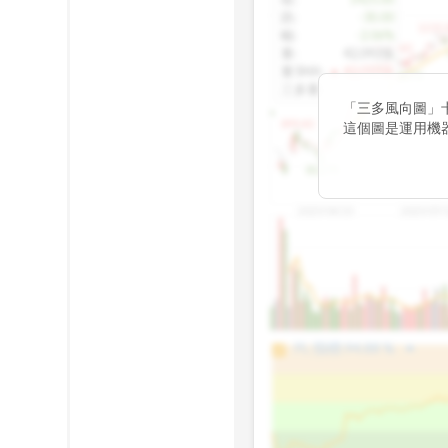
跌
:
-30.00
1155.
幅
:
-2.06%
1100.60
量
:
42,092張
量5MA
:
▲ 43,010張
1060.76
三多量
:
-
「三多風向圖」
899.40
這個圖是運用機
傳統 6 條均線
趨勢。
812.75
2025/04/23
2025/07/
arrow_drop_up
100%
PL 指標:
94.88
%
75%
50%
25%