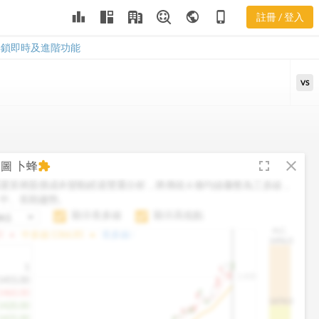
CPE 三多風向
leaderboard
public
phone_iphone
註冊 / 登入
圖
CPE 三多風向圖
解鎖即時及進階功能
VS
fullscreen
close
向圖
卜蜂
extension
運算將股價成本變動經過雙重分析，將傳統 6 條均線彙整為三多線，
中、長期趨勢。
顯示長多線
顯示高低點
H.C.
arrow_drop_up
arrow_drop_up
0
中多線:
1366.85
長多線:
-
1496.0
1
1,400
1455.00
1460.00
1474.0
1420.00
1425.00