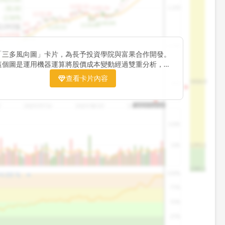
1195.22
1,200
-30.00
1185.26
1155.38
-2.06%
1140.44
1100.60
1130.48
2,092張
1120.52
3,010張
1060.76
-
1,000
「三多風向圖」卡片，為長予投資學院與富果合作開發。
這個圖是運用機器運算將股價成本變動經過雙重分析，把
傳統 6 條均線彙整為三多線，用以分析短、中、長期股價
查看卡片內容
1426.0
800
趨勢。
3
2025/07/16
2025/08/20
2025/09/24
2025/10/14
100K
50K
1393.1
1381.1
arrow_drop_up
100%
4.88
%
75%
50%
25%