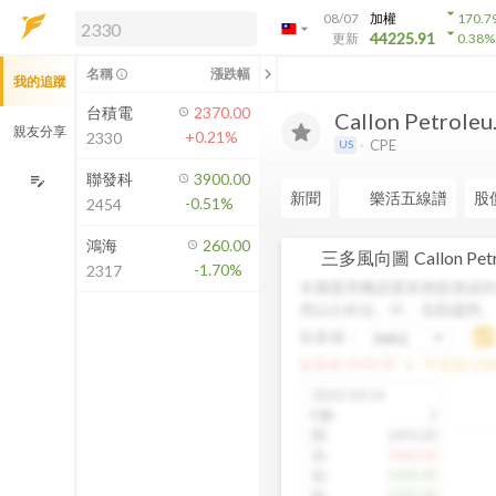
arrow_drop_down
08/07
加權
170.7
arrow_drop_down
arrow_drop_down
解鎖即時行情及進階功能
44225.91
更新
0.38
%
「綁定合作券商帳戶」或「訂閱任一
chevron_left
名稱
漲跌幅
info_outline
我的追蹤
方案」，即可解鎖以下功能：
即時行情
台積電
2370.00
Callon Petroleu.
即時市況與排行
親友分享
+0.21%
2330
CPE
US
到價通知
成交金額熱力圖
聯發科
3900.00
edit_note
新聞
樂活五線譜
股
-0.51%
2454
前往方案訂閱
如何綁定合作券商
鴻海
260.00
三多風向圖
Callon Pe
-1.70%
2317
本圖運用機器運算將股價成本
用以分析短、中、長期趨勢
短多線：
arrow_drop_up
短多線:
1426.00
中多線:
136
2025/10/14
K數
:
1
開
:
1455.00
高
:
1460.00
低
:
1420.00
收
:
1425.00