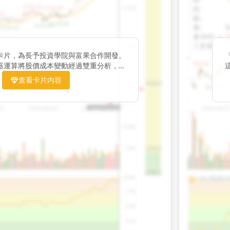
1195.22
1,200
跌
:
1185.26
38
幅
:
1140.44
1130.48
量
:
4
1120.52
量5MA
:
▲ 4
三多量
:
1,000
卡片，為長予投資學院與富果合作開發。
899.40
器運算將股價成本變動經過雙重分析，把
彙整為三多線，用以分析短、中、長期股價
查看卡片內容
1426.0
800
812.75
16
2025/08/20
2025/09/24
2025/04/2
2025/10/14
100K
50K
1393.1
1381.1
100%
100%
PL 指標:
9
75%
75%
50%
50%
25%
25%