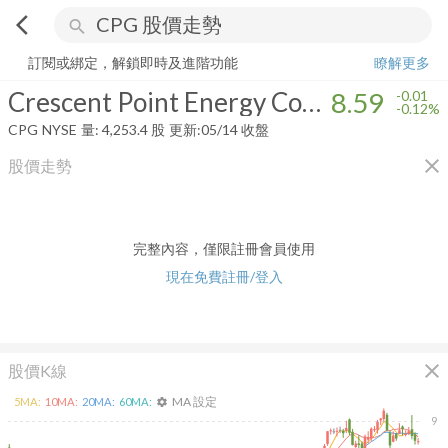
arrow_back_ios
search
Crescent Point Energy Corp.
8.59
-0.12%
量:
4,253
股
訂閱或綁定，解鎖即時及進階功能
瞭解更多
Crescent Point Energy Corp.
8.59
-0.01
-0.12%
CPG
NYSE
量:
4,253.4
股
更新:
05/14 收盤
close
股價走勢
完整內容，僅限註冊會員使用
現在免費註冊/登入
close
股價K線
MA 設定
5
MA:
10
MA:
20
MA:
60
MA:
settings
9