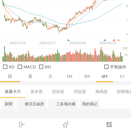
8
7
6
2023/11/28
2024/01/17
2024/03/05
2024/04/22
10K
5K
KD
MACD
RSI
手勢操作
日
週
月
1M
3M
6M
1Y
推薦卡片
基本面
技術面
消息面
籌碼面
財務報
新聞
樂活五線譜
三多風向圖
我的筆記
login
dashboard
市場
追蹤
下單
交易
登入