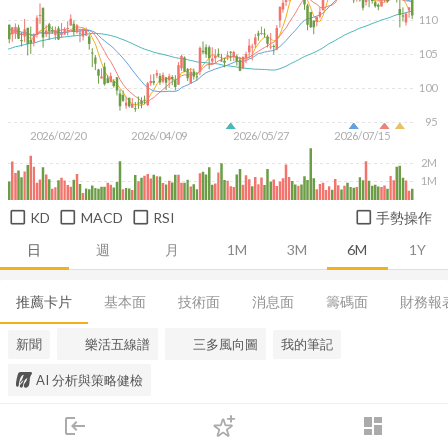
110
105
100
95
2026/02/20
2026/04/09
2026/05/27
2026/07/15
2M
1M
KD
MACD
RSI
手勢操作
日
週
月
1M
3M
6M
1Y
推薦卡片
基本面
技術面
消息面
籌碼面
財務報
新聞
樂活五線譜
三多風向圖
我的筆記
AI 分析與策略健檢
login
dashboard
市場
追蹤
下單
交易
登入