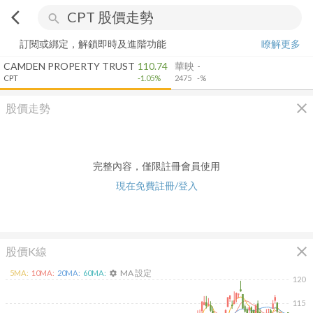
arrow_back_ios
search
訂閱或綁定，解鎖即時及進階功能
瞭解更多
CAMDEN PROPERTY TRUST
110.74
華映
-
CPT
-1.05%
2475
-%
close
股價走勢
完整內容，僅限註冊會員使用
現在免費註冊/登入
close
股價K線
MA 設定
5
MA:
10
MA:
20
MA:
60
MA:
settings
120
115