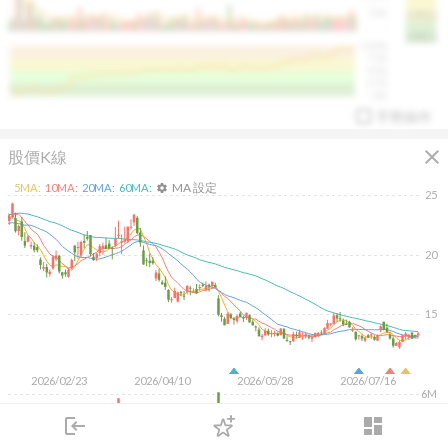
50K
1393.1
1381.1
%
100%
%
75%
%
50%
%
25%
%
0%
手勢操作
close
股價K線
MA 設定
5
MA:
10
MA:
20
MA:
60
MA:
settings
25
20
arrow_drop_up
PL 指標:
94.88
%
15
2026/02/23
2026/04/10
2026/05/28
2026/07/16
6M
4M
login
dashboard
2M
市場
追蹤
下單
交易
登入