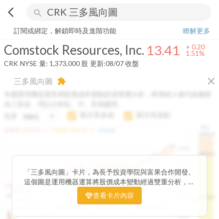
arrow_back_ios
search
Comstock Resources, Inc.
13.41
+
1.51%
量:
1,373,000
股
訂閱或綁定，解鎖即時及進階功能
瞭解更多
Comstock Resources, Inc.
13.41
+
0.20
1.51%
CRK
NYSE
量:
1,373,000
股
更新:
08/07 收盤
close
三多風向圖
extension
本圖運用機器運算將股價成本變動經過雙重分析，將傳統 6 條均線彙整
為三多線，用以分析短、中、長期趨勢。
顯示長多線
顯示高低點
短多
H.C.
arrow_drop_up
arrow_drop_up
短多線:
1426.00
中多線:
1366.85
長多線:
-
1496.0
1,400
1474.0
1195.22
1185.26
1,200
1155.38
1100.60
「三多風向圖」卡片，為長予投資學院與富果合作開發。
1140.44
1130.48
1120.52
1060.76
1,000
這個圖是運用機器運算將股價成本變動經過雙重分析，把
899.40
傳統 6 條均線彙整為三多線，用以分析短、中、長期股價
查看卡片內容
800
1426.0
812.75
趨勢。
2025/04/23
2025/07/16
2025/08/20
2025/09/24
100K