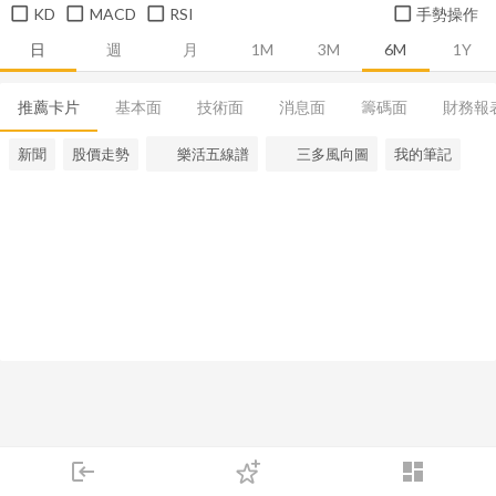
KD
MACD
RSI
手勢操作
日
週
月
1M
3M
6M
1Y
推薦卡片
基本面
技術面
消息面
籌碼面
財務報
新聞
股價走勢
樂活五線譜
三多風向圖
我的筆記
login
dashboard
市場
追蹤
下單
交易
登入