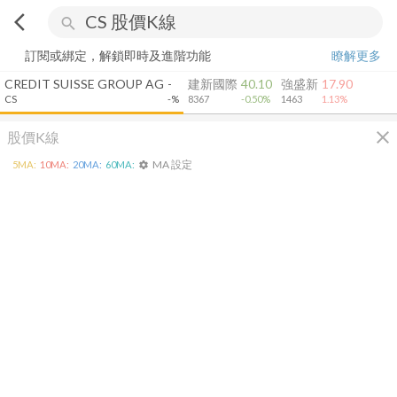
arrow_back_ios
search
訂閱或綁定，解鎖即時及進階功能
瞭解更多
CREDIT SUISSE GROUP AG
-
建新國際
40.10
強盛新
17.90
CS
-%
8367
-0.50%
1463
1.13%
close
股價K線
MA 設定
5
MA:
10
MA:
20
MA:
60
MA:
settings