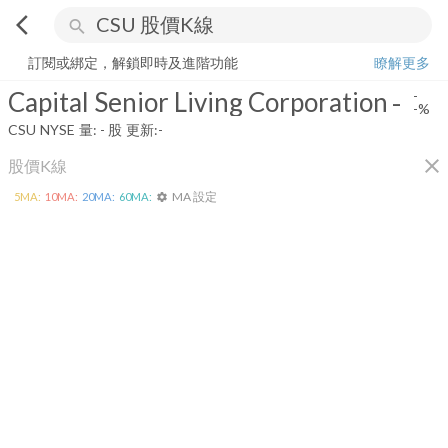
arrow_back_ios
search
Capital Senior Living Corporation
-
-%
量:
-
股
訂閱或綁定，解鎖即時及進階功能
瞭解更多
Capital Senior Living Corporation
-
-
-%
CSU
NYSE
量:
-
股
更新:
-
close
股價K線
MA 設定
5
MA:
10
MA:
20
MA:
60
MA:
settings