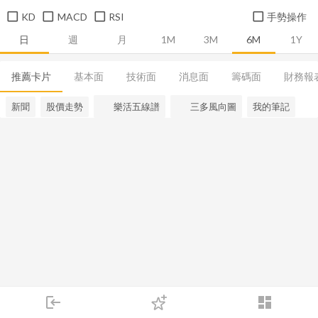
KD
MACD
RSI
手勢操作
日
週
月
1M
3M
6M
1Y
推薦卡片
基本面
技術面
消息面
籌碼面
財務報
新聞
股價走勢
樂活五線譜
三多風向圖
我的筆記
login
dashboard
市場
追蹤
下單
交易
登入