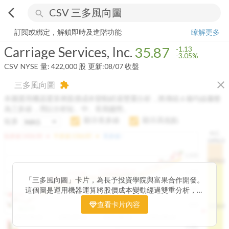
arrow_back_ios
search
Carriage Services, Inc.
35.87
-3.05%
量:
422,000
股
訂閱或綁定，解鎖即時及進階功能
瞭解更多
Carriage Services, Inc.
35.87
-1.13
-3.05%
CSV
NYSE
量:
422,000
股
更新:
08/07 收盤
close
三多風向圖
extension
本圖運用機器運算將股價成本變動經過雙重分析，將傳統 6 條均線彙整
為三多線，用以分析短、中、長期趨勢。
顯示長多線
顯示高低點
短多
H.C.
arrow_drop_up
arrow_drop_up
短多線:
1426.00
中多線:
1366.85
長多線:
-
1496.0
1,400
1474.0
1195.22
1185.26
1,200
1155.38
1100.60
「三多風向圖」卡片，為長予投資學院與富果合作開發。
1140.44
1130.48
1120.52
1060.76
1,000
這個圖是運用機器運算將股價成本變動經過雙重分析，把
899.40
傳統 6 條均線彙整為三多線，用以分析短、中、長期股價
查看卡片內容
800
1426.0
812.75
趨勢。
2025/04/23
2025/07/16
2025/08/20
2025/09/24
100K