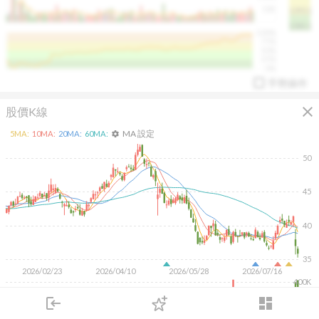
50K
1393.1
1381.1
%
100%
%
75%
%
50%
%
25%
%
0%
手勢操作
close
股價K線
MA 設定
5
MA:
10
MA:
20
MA:
60
MA:
settings
50
45
arrow_drop_up
PL 指標:
94.88
%
40
35
2026/02/23
2026/04/10
2026/05/28
2026/07/16
400K
200K
login
dashboard
市場
追蹤
下單
交易
登入