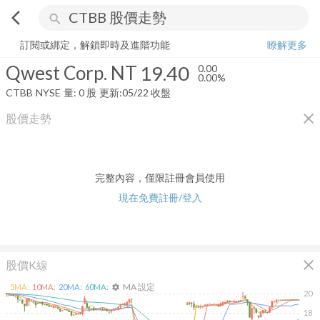
arrow_back_ios
search
Qwest Corp. NT
19.40
0.00%
量:
0
股
訂閱或綁定，解鎖即時及進階功能
瞭解更多
Qwest Corp. NT
19.40
0.00
0.00%
CTBB
NYSE
量:
0
股
更新:
05/22 收盤
close
股價走勢
完整內容，僅限註冊會員使用
現在免費註冊/登入
close
股價K線
MA 設定
5
MA:
10
MA:
20
MA:
60
MA:
settings
20
18