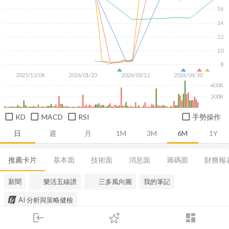
16
14
12
10
8
2025/12/04
2026/01/23
2026/03/12
2026/04/30
400K
200K
KD
MACD
RSI
手勢操作
日
週
月
1M
3M
6M
1Y
推薦卡片
基本面
技術面
消息面
籌碼面
財務報
新聞
樂活五線譜
三多風向圖
我的筆記
AI 分析與策略健檢
login
dashboard
市場
追蹤
下單
交易
登入