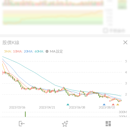
50K
1393.1
1381.1
%
100%
%
75%
%
50%
%
25%
%
0%
手勢操作
close
股價K線
MA 設定
5
MA:
10
MA:
20
MA:
60
MA:
settings
5
4
arrow_drop_up
PL 指標:
94.88
%
3
2
2023/03/06
2023/04/21
2023/06/08
2023/08/03
300M
200M
100M
login
dashboard
市場
追蹤
下單
交易
登入