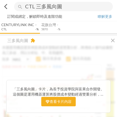
arrow_back_ios
search
訂閱或綁定，解鎖即時及進階功能
瞭解更多
CENTURYLINK INC
-
花旗台灣
-
CTL
-%
5870
-%
close
三多風向圖
extension
本圖運用機器運算將股價成本變動經過雙重分析，將傳統 6 條均線彙整
為三多線，用以分析短、中、長期趨勢。
顯示長多線
顯示高低點
短多
H.C.
arrow_drop_up
arrow_drop_up
短多線:
1426.00
中多線:
1366.85
長多線:
-
1496.0
1,400
1474.0
1195.22
1185.26
1,200
1155.38
1100.60
「三多風向圖」卡片，為長予投資學院與富果合作開發。
1140.44
1130.48
1120.52
1060.76
1,000
這個圖是運用機器運算將股價成本變動經過雙重分析，把
899.40
傳統 6 條均線彙整為三多線，用以分析短、中、長期股價
查看卡片內容
800
1426.0
812.75
趨勢。
2025/04/23
2025/07/16
2025/08/20
2025/09/24
100K